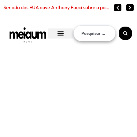
Senado dos EUA ouve Anthony Fauci sobre a pandemia de Covid-19 e reabre debate sobre censura, políti