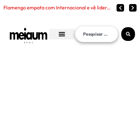
Flamengo empata com Internacional e vê liderança continuar distante no Brasileirão 2026