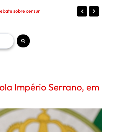
bate sobre censura, políticas p
cola Império Serrano, em