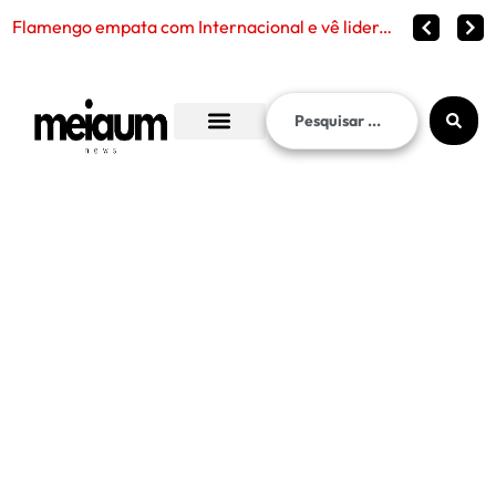
Flamengo empata com Internacional e vê liderança continuar distante no Brasileirão 2026