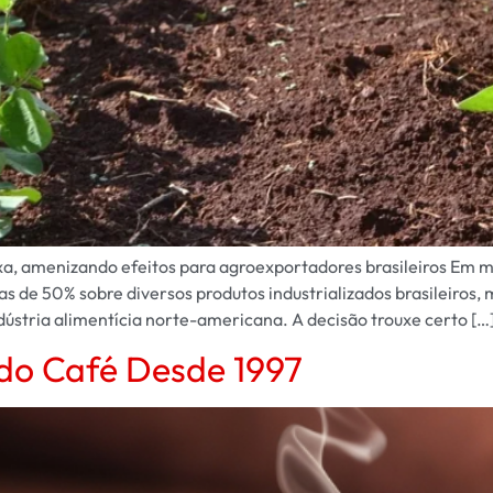
xa, amenizando efeitos para agroexportadores brasileiros Em me
as de 50% sobre diversos produtos industrializados brasileiros
dústria alimentícia norte-americana. A decisão trouxe certo […
 do Café Desde 1997