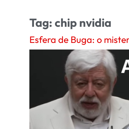
Tag:
chip nvidia
Esfera de Buga: o mister