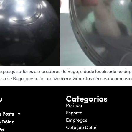
pesquisadores e moradores de Buga, cidade localizada no dep
a de Buga, que teria realizado movimentos aéreos incomuns an
u
Categorias
Política
Esporte
s Posts
Empregos
 Dólar
Cotação Dólar
ós