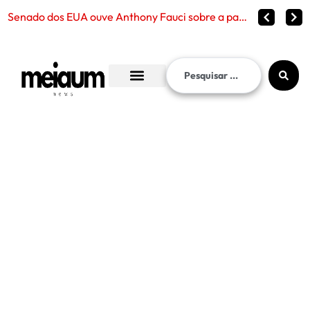
Senado dos EUA ouve Anthony Fauci sobre a pandemia de Covid-19 e reabre debate sobre censura, políticas públic