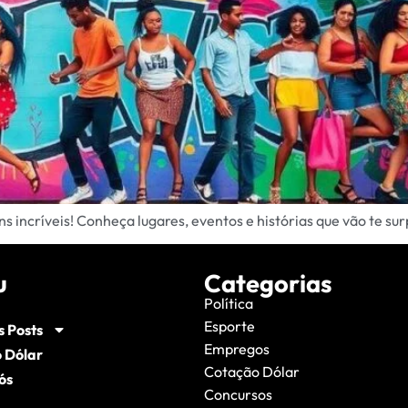
ns incríveis! Conheça lugares, eventos e histórias que vão te s
u
Categorias
Política
Esporte
s Posts
Empregos
 Dólar
Cotação Dólar
ós
Concursos