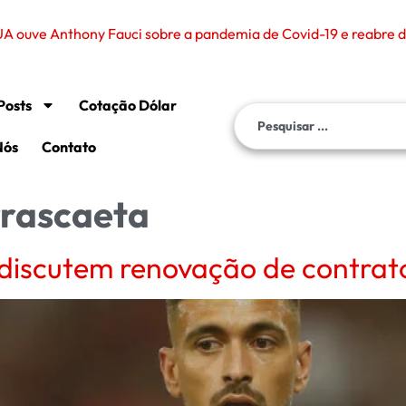
A ouve Anthony Fauci sobre a pandemia de Covid-19 e reabre de
Posts
Cotação Dólar
Nós
Contato
rrascaeta
discutem renovação de contrat