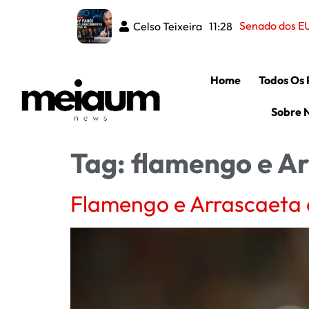
Senado dos EU
Celso Teixeira
11:28
Home
Todos Os 
Sobre 
Tag:
flamengo e A
Flamengo e Arrascaeta 