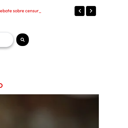
bate sobre censura, políti
o