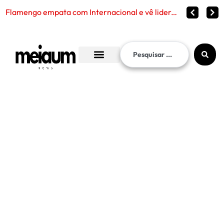
Flamengo empata com Internacional e vê liderança continuar distante no Brasileirão 2026