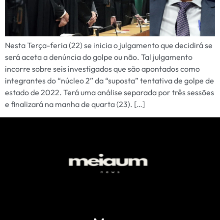
Nesta Terça-feria (22) se inicia o julgamento que decidirá se
será aceta a denúncia do golpe ou não. Tal julgamento
incorre sobre seis investigados que são apontados como
integrantes do “núcleo 2” da “suposta” tentativa de golpe de
estado de 2022. Terá uma análise separada por três sessões
e finalizará na manha de quarta (23). […]