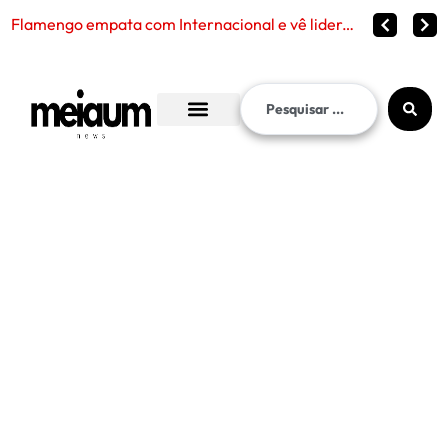
Flamengo empata com Internacional e vê liderança continuar distante no Brasileirão 2026