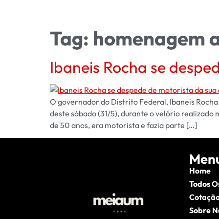
Tag:
homenagem a 
Ibaneis Rocha se desped
O governador do Distrito Federal, Ibaneis Rocha
deste sábado (31/5), durante o velório realizad
de 50 anos, era motorista e fazia parte […]
Men
Home
Todos O
Cotação
Sobre N