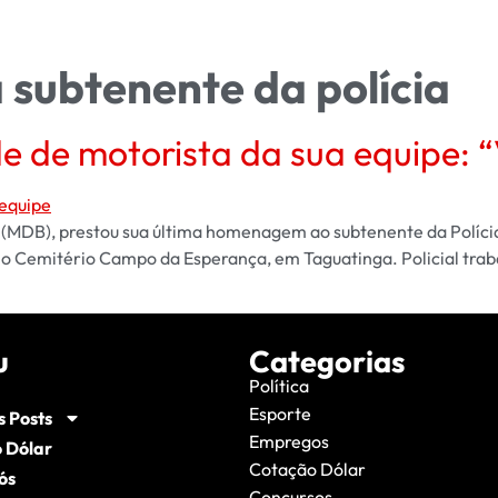
subtenente da polícia
e de motorista da sua equipe: “
 (MDB), prestou sua última homenagem ao subtenente da Polícia 
o no Cemitério Campo da Esperança, em Taguatinga. Policial tra
u
Categorias
Política
Esporte
s Posts
Empregos
 Dólar
Cotação Dólar
ós
Concursos