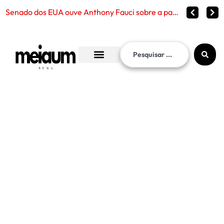
Senado dos EUA ouve Anthony Fauci sobre a pandemia de Covid-19 e reabre debate sobre censura, políticas públicas e l