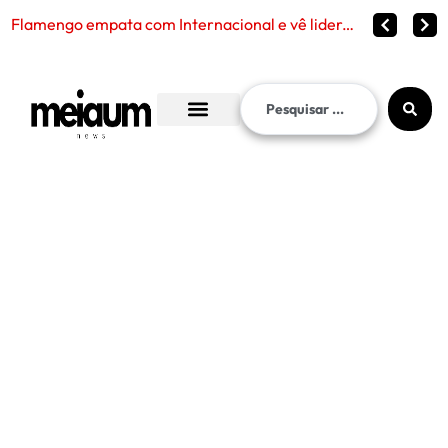
Flamengo empata com Internacional e vê liderança continuar distante no Brasileirão 2026