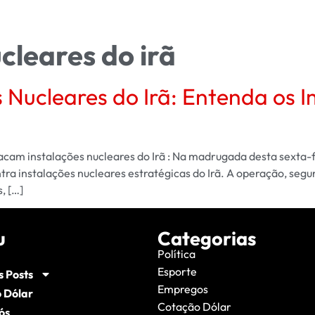
cleares do irã
Nucleares do Irã: Entenda os 
cam instalações nucleares do Irã : Na madrugada desta sexta-fe
tra instalações nucleares estratégicas do Irã. A operação, segu
, […]
u
Categorias
Política
Esporte
s Posts
Empregos
 Dólar
Cotação Dólar
ós