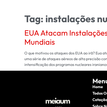
Tag:
instalações nu
EUA Atacam Instalações 
Mundiais
O que motivou os ataques dos EUA ao irã? Eua ata
uma série de ataques aéreos de alta precisão con
intensificação dos programas nucleares iranianos
Men
Home
Todos O
Cotação
Sobre N