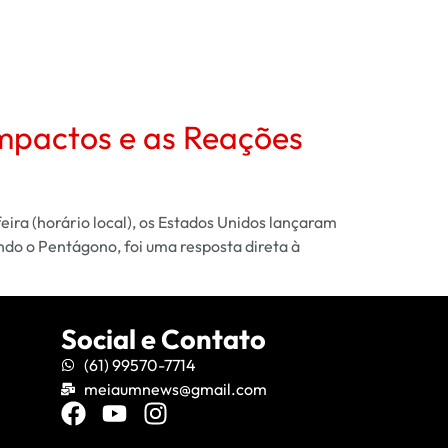
Impactos e as Reações
ira (horário local), os Estados Unidos lançaram
ndo o Pentágono, foi uma resposta direta à
Social e Contato
(61) 99570-7714
meiaumnews@gmail.com