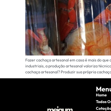
Fazer cachaça artesanal em casa é mais do que cr
industriais, a produção artesanal valoriza técni
cachaça artesanal? Produzir sua própria cachaça
Men
Home
Todos O
Cotação