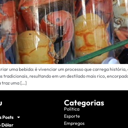
iar uma bebida: é vivenciar um processo que carrega história, 
cas tradicionais, resultando em um destilado mais rico, encorpad
 traz uma […]
u
Categorias
Política
Esporte
s Posts
Empregos
 Dólar