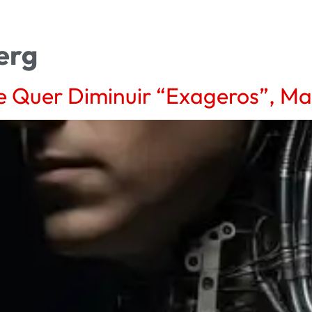
erg
 Quer Diminuir “Exageros”, Ma