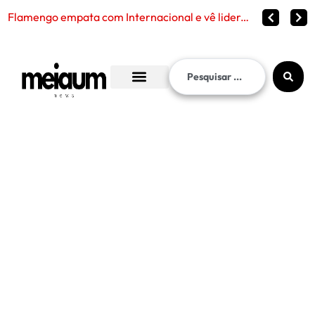
Flamengo empata com Internacional e vê liderança continuar distante no Brasileirão 2026