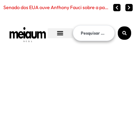
Senado dos EUA ouve Anthony Fauci sobre a pandemia de Covid-19 e reabre debate sobre censura, polí