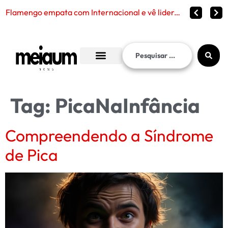
Flamengo empata com Internacional e vê liderança continuar distante no Brasileirão 2026
Tag:
PicaNaInfância
Compreendendo a Síndrome
de Pica