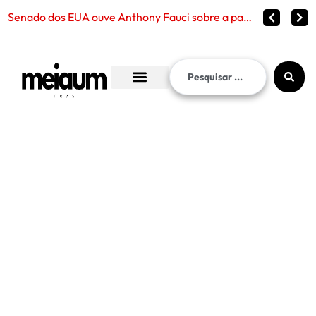
Senado dos EUA ouve Anthony Fauci sobre a pandemia de Covid-19 e reabre debate sobre censura, políticas pública