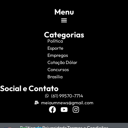
Menu
Categorias
Política
Esporte
Empregos
Cotação Dólar
Concursos
Brasília
Social e Contato
(61) 99570-7714
meiaumnews@gmail.com
Política de Privacidade
Termos e Condições