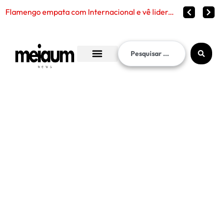
Flamengo empata com Internacional e vê liderança continuar distante no Brasileirão 2026