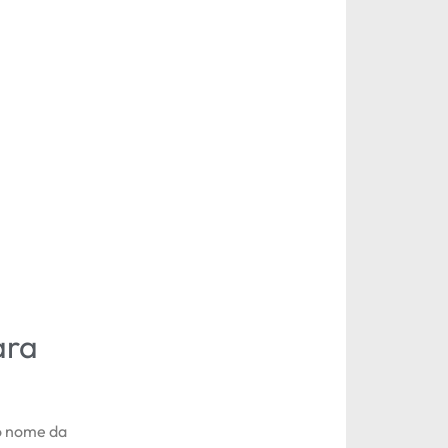
ara
o nome da