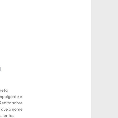
a
refa
empolgante e
Reflita sobre
ir que o nome
clientes