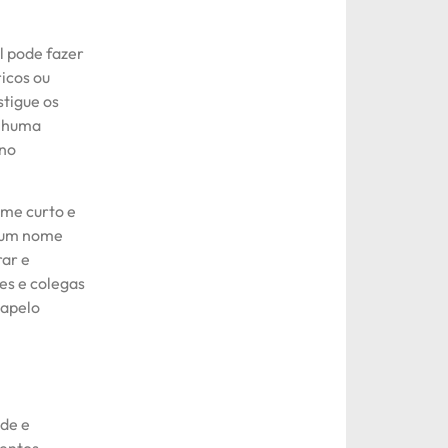
l pode fazer
icos ou
tigue os
enhuma
 no
ome curto e
m um nome
rar e
es e colegas
 apelo
de e
mentos