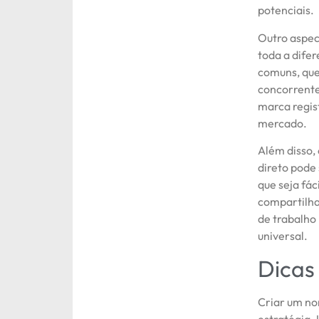
potenciais.
Outro aspec
toda a dife
comuns, que
concorrente
marca regist
mercado.
Além disso,
direto pode
que seja fác
compartilha
de trabalho
universal.
Dicas
Criar um no
estratégia.