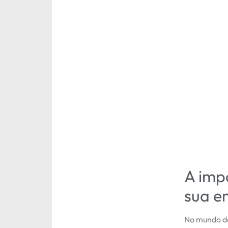
A imp
sua e
No mundo do