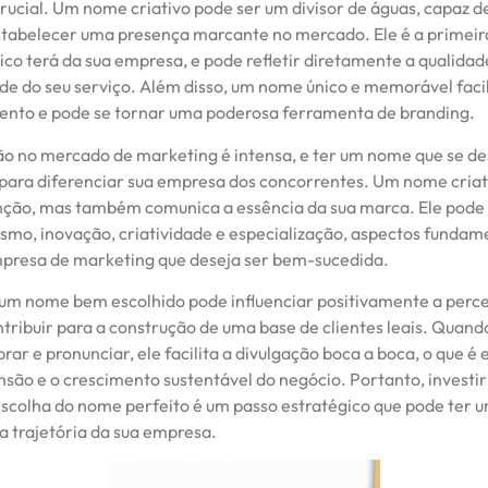
rucial. Um nome criativo pode ser um divisor de águas, capaz de
estabelecer uma presença marcante no mercado. Ele é a primei
ico terá da sua empresa, e pode refletir diretamente a qualidad
de do seu serviço. Além disso, um nome único e memorável facil
nto e pode se tornar uma poderosa ferramenta de branding.
o no mercado de marketing é intensa, e ter um nome que se d
 para diferenciar sua empresa dos concorrentes. Um nome criat
nção, mas também comunica a essência da sua marca. Ele pode 
lismo, inovação, criatividade e especialização, aspectos fundam
presa de marketing que deseja ser bem-sucedida.
 um nome bem escolhido pode influenciar positivamente a perc
ontribuir para a construção de uma base de clientes leais. Quan
brar e pronunciar, ele facilita a divulgação boca a boca, o que é 
nsão e o crescimento sustentável do negócio. Portanto, investi
escolha do nome perfeito é um passo estratégico que pode ter 
a trajetória da sua empresa.