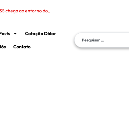
SS chega ao entorno do presidente Lula após rev
Posts
Cotação Dólar
Nós
Contato