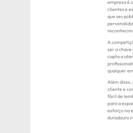
empresa é c
clientes e 
que seu públ
personalida
reconhecime
A competiçã
ser a chave
capta a ate
profissiona
qualquer em
Além disso,
cliente e c
fácil de lem
para a expa
esforço na 
duradouro n