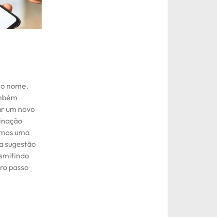
lo nome.
ambém
ar um novo
minação
nimos uma
a sugestão
smitindo
iro passo