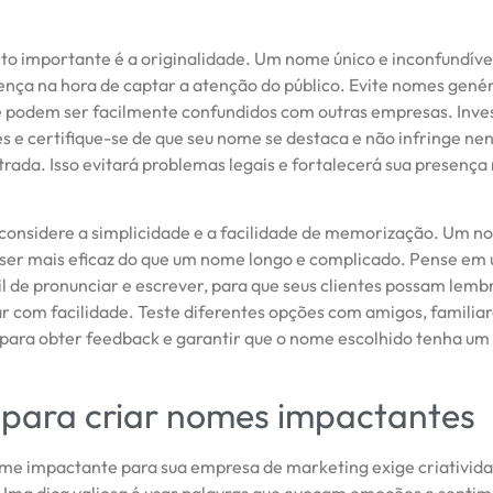
to importante é a originalidade. Um nome único e inconfundíve
rença na hora de captar a atenção do público. Evite nomes genér
 podem ser facilmente confundidos com outras empresas. Inves
s e certifique-se de que seu nome se destaca e não infringe n
rada. Isso evitará problemas legais e fortalecerá sua presença
 considere a simplicidade e a facilidade de memorização. Um n
 ser mais eficaz do que um nome longo e complicado. Pense e
il de pronunciar e escrever, para que seus clientes possam lemb
r com facilidade. Teste diferentes opções com amigos, familiar
 para obter feedback e garantir que o nome escolhido tenha um
 para criar nomes impactantes
me impactante para sua empresa de marketing exige criativida
 Uma dica valiosa é usar palavras que evocam emoções e senti