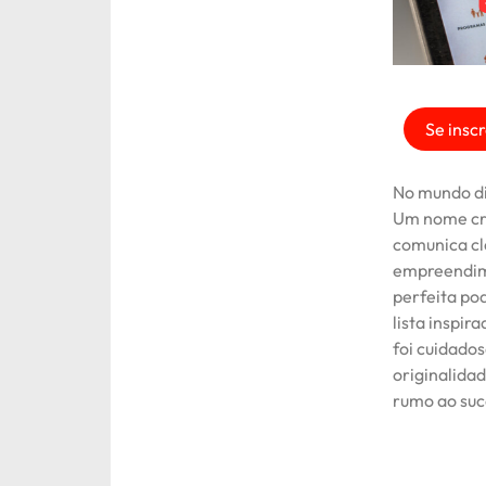
Se inscr
No mundo di
Um nome cri
comunica cl
empreendime
perfeita po
lista inspi
foi cuidado
originalidad
rumo ao suc