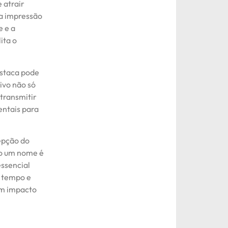
 atrair
ra impressão
e e a
ita o
estaca pode
ivo não só
transmitir
entais para
epção do
do um nome é
essencial
r tempo e
um impacto