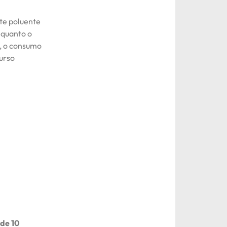
nte poluente
nquanto o
a, o consumo
urso
 de 10