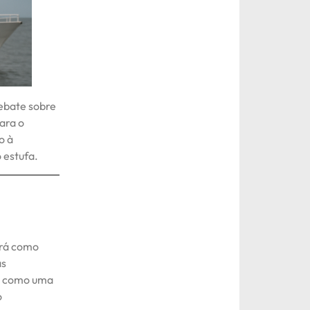
debate sobre
ara o
o à
 estufa.
erá como
as
do como uma
o