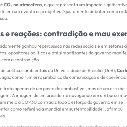
de CO₂ na atmosfera
, o que representa um impacto significativ
te em um evento cujo objetivo é justamente debater como redu
ssão.
as e reações: contradição e mau ex
apidamente ganhou repercussão nas redes sociais e em setores 
tas, opositores políticos e até simpatizantes do governo manif
 com a contradição.
de políticas ambientais da Universidade de Brasília (UnB),
Carl
ituação como “um erro simbólico de comunicação e de coerência 
e trata apenas de um gasto de combustível, mas de um erro de
gem. A imagem de um presidente navegando em um barco mov
 em meio à COP30 contradiz todo o esforço do governo em se
ntar como referência mundial em sustentabilidade”, afirmou
es.