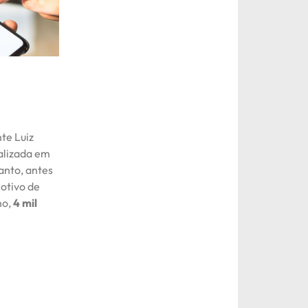
te Luiz
alizada em
anto, antes
otivo de
mo,
4 mil