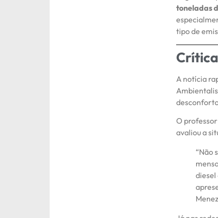
toneladas 
especialmen
tipo de emi
Crític
A notícia r
Ambientalis
desconforto
O professor 
avaliou a s
“Não s
mensa
diesel
aprese
Menez