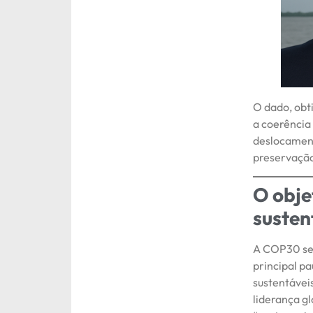
O dado, obt
a coerência
deslocament
preservação
O obje
susten
A COP30 ser
principal p
sustentávei
liderança g