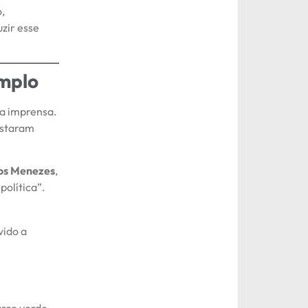
o,
zir esse
emplo
da imprensa.
estaram
os Menezes
,
política”.
ido a