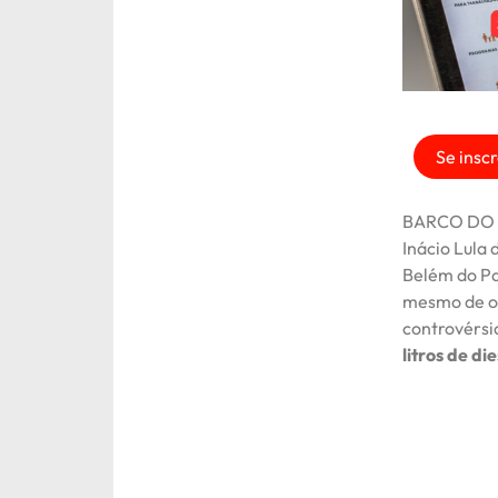
Se inscr
BARCO DO P
Inácio Lula
Belém do Pa
mesmo de o 
controvérsi
litros de die