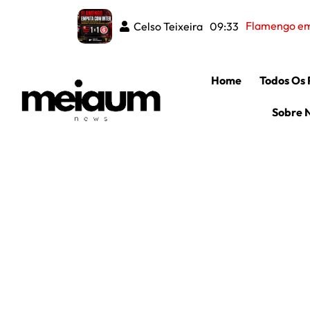
Corint
Celso Teixeira
Celso Teixeira
08:37
09:33
Home
Todos Os 
Sobre 