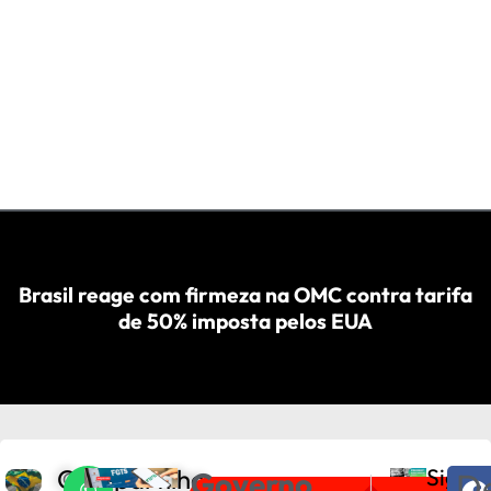
Brasil reage com firmeza na OMC contra tarifa
de 50% imposta pelos EUA
Compartilhe
Siga
Governo
D
C
PRÓXIMO
ANTERIOR