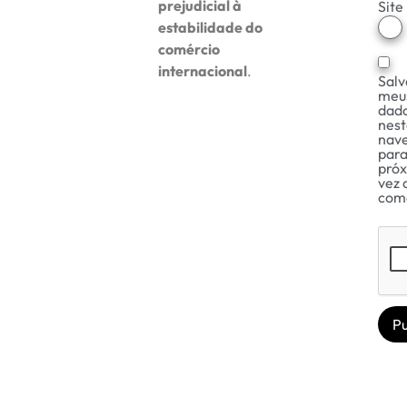
prejudicial à
Site
estabilidade do
comércio
internacional
.
Salv
meu
dad
nest
nav
para
pró
vez 
com