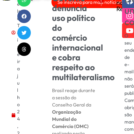
nas
Se inscreva para mais notícias!
e
Filha de Júnior Lima é 
Neta de Lula comete
denuncia
u
Redes
ls
uso político
o
c
T
do
e
comércio
O
i
seu
internacional
x
end
e
e cobra
de
ir
e-
respeito ao
a
mail
multilateralismo
j
não
u
será
l
Brasil reage durante
publ
h
a sessão do
Cam
o
Conselho Geral da
obri
2
Organização
são
4
Mundial do
mar
,
Comércio (OMC)
com
2
realizada nesta