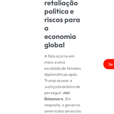
retaliação
política e
riscos para
a
economia
global
A fala ocorre em
meio a uma
Se 
escalada de tensões
diplomáticas após
Trump acusar a
Justiça brasileira de
perseguir
Jair
Bolsonaro
. Em
resposta, o governo
americano anunciou