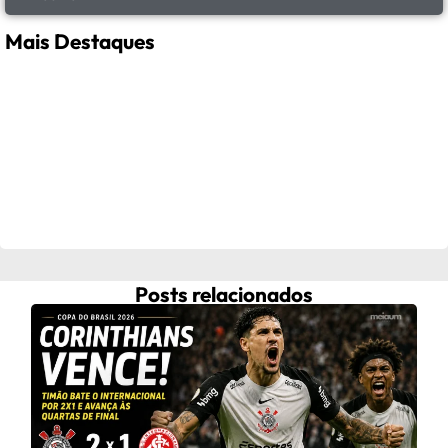
Mais Destaques
Posts relacionados
Fra
ap
C
Frau
após