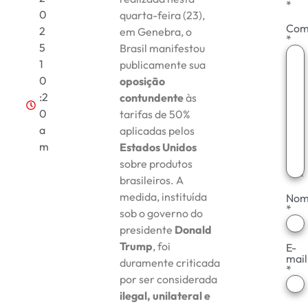
*
0
quarta-feira (23),
Com
2
em Genebra, o
*
5
Brasil manifestou
1
publicamente sua
0
oposição
:2
contundente
às
0
tarifas de 50%
a
aplicadas pelos
m
Estados Unidos
sobre produtos
brasileiros. A
medida, instituída
Nom
*
sob o governo do
presidente
Donald
Trump
, foi
E-
mail
duramente criticada
*
por ser considerada
ilegal, unilateral e