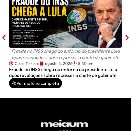
C
Celi
do D
Fraude no INSS chega ao entorno do presidente Lula
após revelações sobre repasses a chefe de gabinete
Celso Teixeira
agosto 5, 2026
8:50 am
Fraude no INSS chega ao entorno do presidente Lula
após revelações sobre repasses a chefe de gabinete
Ver matéria completa