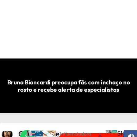
Bruna Biancardi preocupa fãs com inchaço no
rosto e recebe alerta de especialistas
Compartilhe
Sigam
U
E
Influenciadora
PRÓXIMO
ANTERIOR