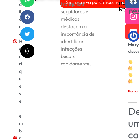
nas
Se inscreva para mais notícias!
d
tranquiliza
ONU reforça apoio às vít
Governo Trump prend
re
Redes
il
seguidores e
e
médicos
n
destacam a
e
importância de
H
identificar
Mary
e
infecções
disse:
n
bucais
ri
rapidamente.
q
u
e
Respon
s
e
De
t
e
u
m
b
co
r