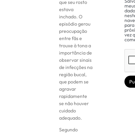
Salv
que seu rosto
meu
estava
dado
nest
inchado. O
nave
episódio gerou
para
próx
preocupação
vez 
entre fãs e
come
trouxe à tona a
importância de
observar sinais
de infecções na
região bucal,
que podem se
agravar
rapidamente
se não houver
cuidado
adequado.
Segundo