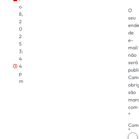
o
O
8,
seu
2
ende
0
de
2
e-
5
mail
3:
não
4
será
4
publ
p
Cam
m
obri
são
mar
com
*
Come
*