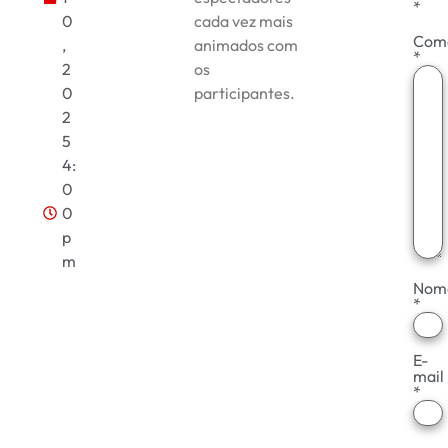
*
0
cada vez mais
Come
,
animados com
*
2
os
0
participantes.
2
5
4:
0
0
p
m
Nom
*
E-
mail
*