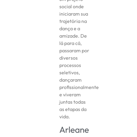
social onde
iniciaram sua
trajetória na
dança e a
amizade. De
lá para cá,
passaram por
diversos
processos
seletivos,
dançaram
profissionalmente
e viveram
juntas todas
as etapas da
vida.
Arleane