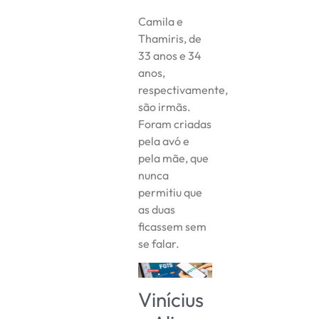
Camila e
Thamiris, de
33 anos e 34
anos,
respectivamente,
são irmãs.
Foram criadas
pela avó e
pela mãe, que
nunca
permitiu que
as duas
ficassem sem
se falar.
Vinícius