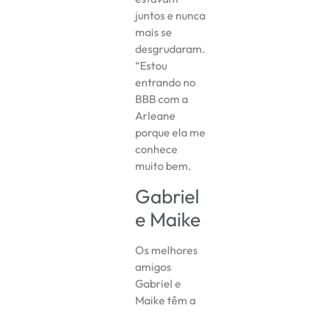
juntos e nunca
mais se
desgrudaram.
“Estou
entrando no
BBB com a
Arleane
porque ela me
conhece
muito bem.
Gabriel
e Maike
Os melhores
amigos
Gabriel e
Maike têm a