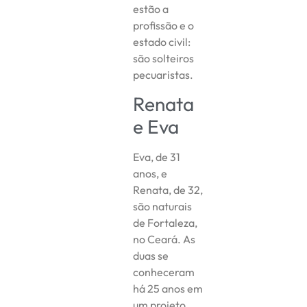
estão a
profissão e o
estado civil:
são solteiros
pecuaristas.
Renata
e Eva
Eva, de 31
anos, e
Renata, de 32,
são naturais
de Fortaleza,
no Ceará. As
duas se
conheceram
há 25 anos em
um projeto