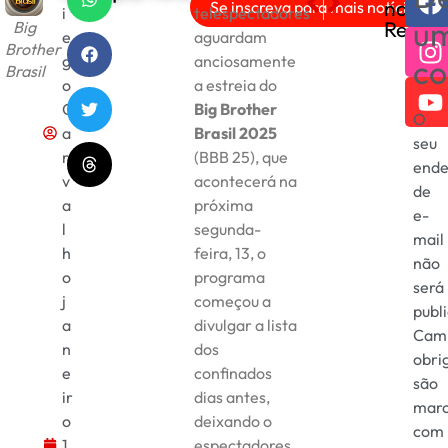
nas
Se inscreva para mais notícias!
i
telespectadores
AGU Notifica Meta e Cobr
Receita Federal com fisc
u
Redes
Big
e
aguardam
Brother
g
anciosamente
co
Brasil
o
a estreia do
C
Big Brother
O
a
Brasil 2025
seu
r
(BBB 25), que
ende
v
acontecerá na
de
a
próxima
e-
l
segunda-
mail
h
feira, 13, o
não
o
programa
será
j
começou a
publ
a
divulgar a lista
Cam
n
dos
obri
e
confinados
são
ir
dias antes,
mar
o
deixando o
com
1
espectadores