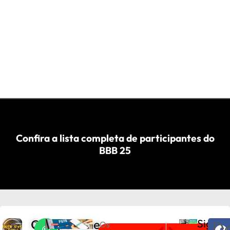
Confira a lista completa de participantes do
BBB 25
Compartilhe
Sigam
De
D
Os
PRÓXIMO
ANTERIOR