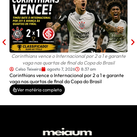
ap
C
Frau
após
Corinthians vence o Internacional por 2 a 1 e garante
vaga nas quartas de final da Copa do Brasil
Celso Teixeira
agosto 7, 2026
8:37 am
Corinthians vence o Internacional por 2 a 1 e garante
vaga nas quartas de final da Copa do Brasil
Ver matéria completa