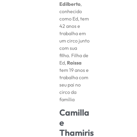
Edilberto
,
conhecido
como Ed, tem
42 anos e
trabalha em
um circo junto
com sua
filha. Filha de
Ed,
Raissa
tem 19 anos e
trabalha com
seu pai no
circo da
família
Camilla
e
Thamiris