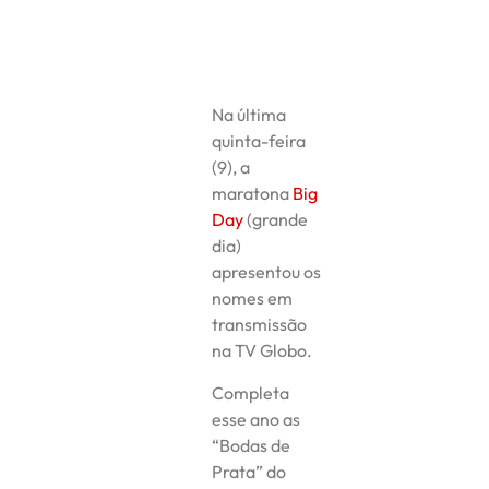
Na última
quinta-feira
(9), a
maratona
Big
Day
(grande
dia)
apresentou os
nomes em
transmissão
na TV Globo.
Completa
esse ano as
“Bodas de
Prata” do