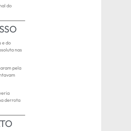
nal do
SSO
 e do
bsoluta nas
lharam pela
entavam
.
veria
ma derrota
LTO