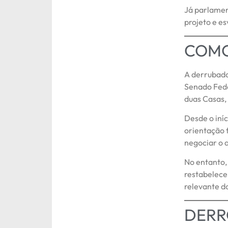
Já parlamen
projeto e e
COMO
A derrubada
Senado Feder
duas Casas, 
Desde o iníc
orientação 
negociar o 
No entanto,
restabelece
relevante d
DERR