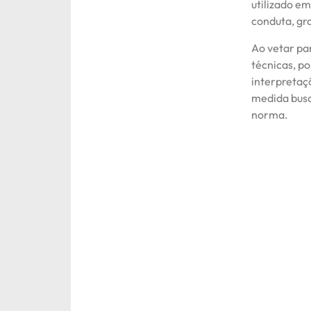
utilizado e
conduta, gr
Ao vetar pa
técnicas, po
interpretaç
medida busca
norma.