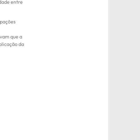
idade entre
upações
avam que a
plicação da