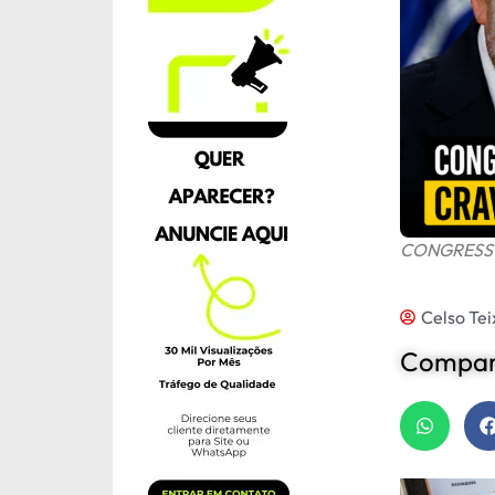
CONGRESSO
Celso Tei
Compart