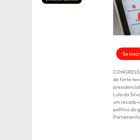
Se inscr
CONGRESSO 
de forte ten
presidencia
Lula da Silv
um recado c
política do
Parlamento