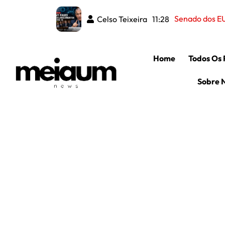
Fraude
Celso Teixeira
Celso Teixeira
08:50
11:28
Home
Todos Os 
Sobre 