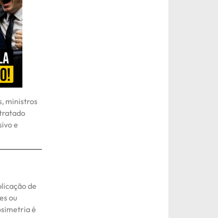
, ministros
 tratado
ivo e
A
plicação de
es ou
simetria é