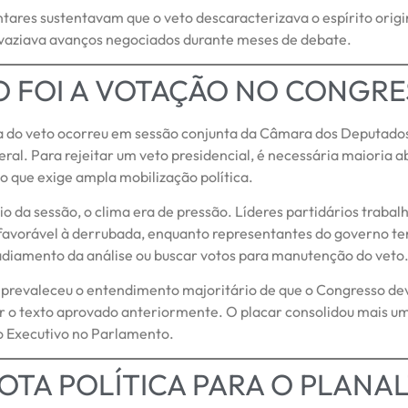
tares sustentavam que o veto descaracterizava o espírito origi
svaziava avanços negociados durante meses de debate.
 FOI A VOTAÇÃO NO CONGRE
 do veto ocorreu em sessão conjunta da Câmara dos Deputados
al. Para rejeitar um veto presidencial, é necessária maioria a
o que exige ampla mobilização política.
io da sessão, o clima era de pressão. Líderes partidários traba
favorável à derrubada, enquanto representantes do governo t
adiamento da análise ou buscar votos para manutenção do veto
 prevaleceu o entendimento majoritário de que o Congresso de
r o texto aprovado anteriormente. O placar consolidou mais u
o Executivo no Parlamento.
OTA POLÍTICA PARA O PLANA