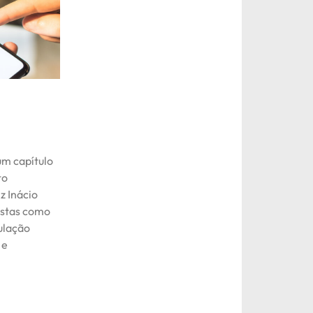
m capítulo
to
z Inácio
listas como
ulação
 e