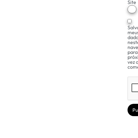
Site
Salv
meu
dad
nest
nav
para
pró
vez 
come