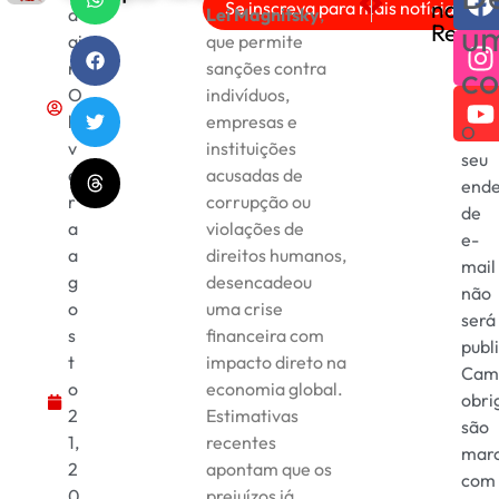
nas
Se inscreva para mais notícias!
d
Lei Magnitsky
,
Agenda Cultural de Brasíl
O Futuro em Foco: C
u
Redes
ai
que permite
r
sanções contra
co
O
indivíduos,
li
empresas e
O
v
instituições
seu
ei
acusadas de
end
r
corrupção ou
de
a
violações de
e-
a
direitos humanos,
mail
g
desencadeou
não
o
uma crise
será
s
financeira com
publ
t
impacto direto na
Cam
o
economia global.
obri
2
Estimativas
são
1,
recentes
mar
2
apontam que os
com
0
prejuízos já