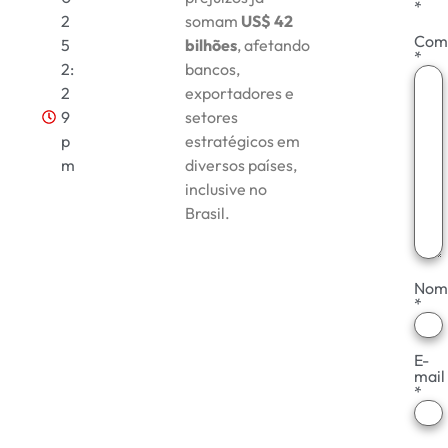
*
2
somam
US$ 42
Com
5
bilhões
, afetando
*
2:
bancos,
2
exportadores e
9
setores
p
estratégicos em
m
diversos países,
inclusive no
Brasil.
Nom
*
E-
mail
*