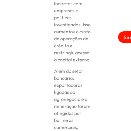
indiretos com
empresas e
políticos
investigados. Isso
aumentou o custo
Se 
de operações de
crédito e
restringiu acesso
a capital externo.
Além do setor
bancário,
exportadoras
ligadas ao
agronegócio e à
mineração foram
atingidas por
barreiras
comerciais,