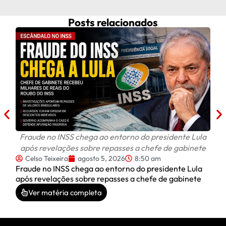
Posts relacionados
Celi
C
Celi
do D
Fraude no INSS chega ao entorno do presidente Lula
após revelações sobre repasses a chefe de gabinete
Celso Teixeira
agosto 5, 2026
8:50 am
Fraude no INSS chega ao entorno do presidente Lula
após revelações sobre repasses a chefe de gabinete
Ver matéria completa