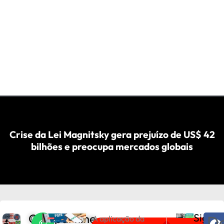
Crise da Lei Magnitsky gera prejuízo de US$ 42
bilhões e preocupa mercados globais
Compartilhe
Sigam
De
O
A aplicação da
PRÓXIMO
ANTERIOR