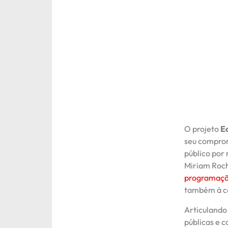
O projeto
E
seu comprom
público por
Miriam Roch
programaçã
também à c
Articulando 
públicas e 