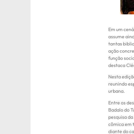
Em um cenár
assume aind
tantas bibl
ação concre
função socia
destaca Clé
Nesta ediçã
reunindo esp
urbana.
Entre os de
Badalo do T
pesquisa da 
cômica em t
diante do c