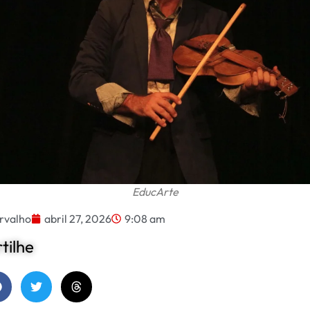
EducArte
rvalho
abril 27, 2026
9:08 am
ilhe