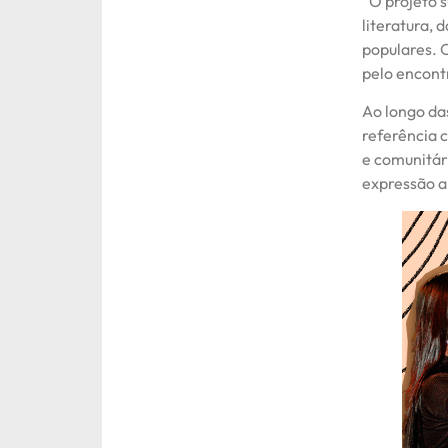
“O projeto 
literatura, 
populares. 
pelo encontr
Ao longo da
referência c
e comunitár
expressão ar