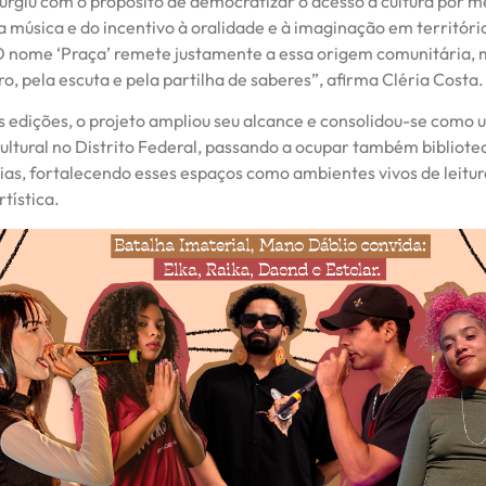
surgiu com o propósito de democratizar o acesso à cultura por m
da música e do incentivo à oralidade e à imaginação em territóri
O nome ‘Praça’ remete justamente a essa origem comunitária,
o, pela escuta e pela partilha de saberes”, afirma Cléria Costa.
s edições, o projeto ampliou seu alcance e consolidou-se como
ultural no Distrito Federal, passando a ocupar também bibliote
ias, fortalecendo esses espaços como ambientes vivos de leitur
tística.