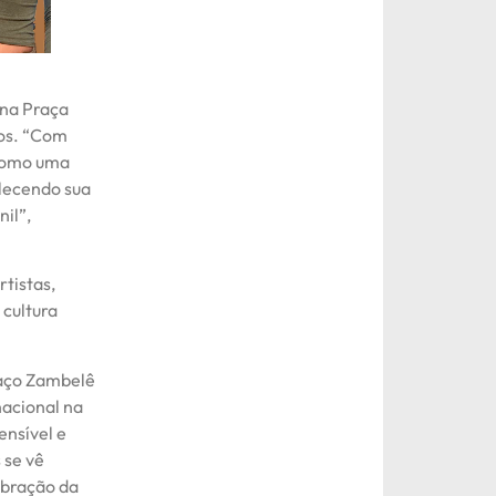
 na Praça
ços. “Com
 como uma
alecendo sua
nil”,
tistas,
 cultura
haço Zambelê
nacional na
ensível e
 se vê
ebração da