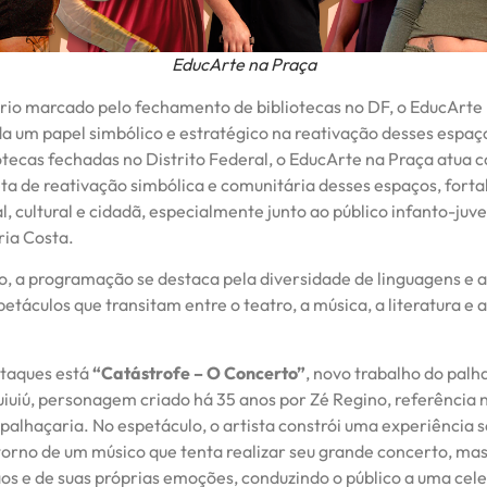
EducArte na Praça
io marcado pelo fechamento de bibliotecas no DF, o EducArte
a um papel simbólico e estratégico na reativação desses espa
iotecas fechadas no Distrito Federal, o EducArte na Praça atua
ta de reativação simbólica e comunitária desses espaços, fort
l, cultural e cidadã, especialmente junto ao público infanto-juve
ria Costa.
o, a programação se destaca pela diversidade de linguagens e ar
etáculos que transitam entre o teatro, a música, a literatura e a
staques está
“Catástrofe – O Concerto”
, novo trabalho do pal
uiuiú, personagem criado há 35 anos por Zé Regino, referência 
palhaçaria. No espetáculo, o artista constrói uma experiência s
orno de um músico que tenta realizar seu grande concerto, mas
aos e de suas próprias emoções, conduzindo o público a uma cel