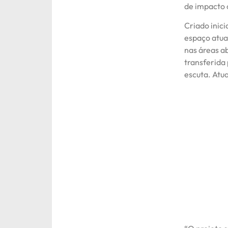
de impacto c
Criado inic
espaço atua
nas áreas a
transferida 
escuta. Atu