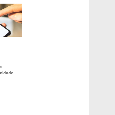
a
unidade