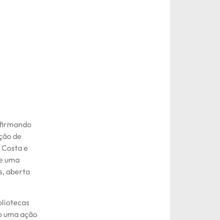
afirmando
ção de
 Costa e
ve uma
s, aberta
bliotecas
mo uma ação