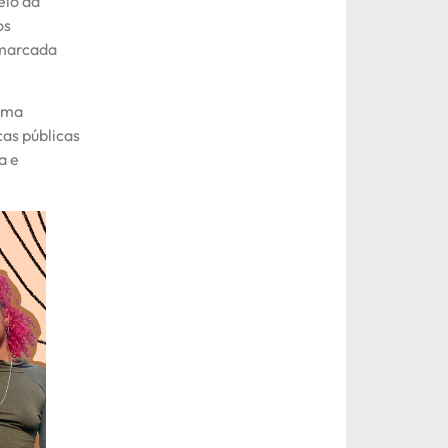
eio da
os
 marcada
 uma
cas públicas
a e