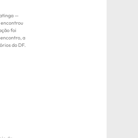
uatinga —
 encontrou
ação foi
 encontro, a
órios do DF.