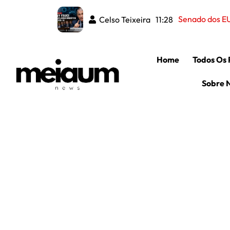
Fr
Celso Teixeira
Celso Teixeira
08:50
11:28
Home
Todos Os 
Sobre 