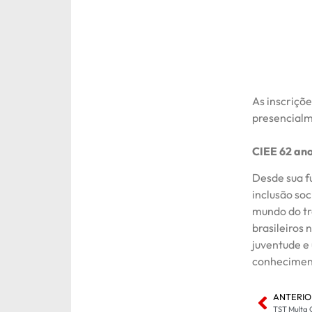
As inscriçõe
presencialm
CIEE 62 an
Desde sua f
inclusão soc
mundo do tra
brasileiros 
juventude e
conheciment
ANTERIO