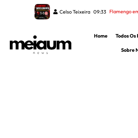
Corinthians
Celso Teixeira
Celso Teixeira
08:37
09:33
Home
Todos Os 
Sobre 