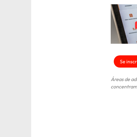
Se inscr
Áreas de adm
concentram