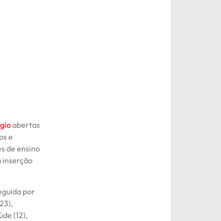
gio
abertas
os e
es de ensino
a inserção
eguida por
23),
de (12),