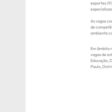
esportes (9)
especializa
As vagas co
de competên
ambiente co
Em âmbito n
vagas de es
Educação, D
Paulo, Distr