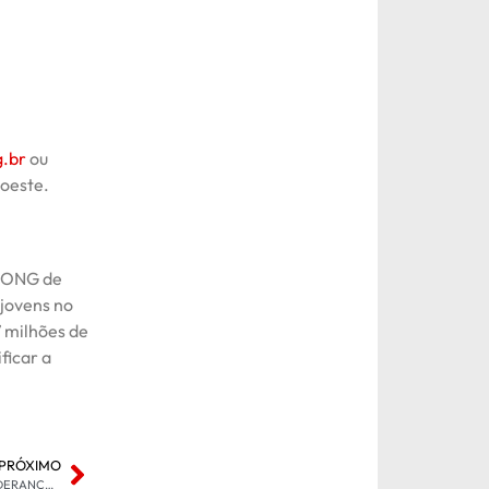
.br
ou
oeste.
r ONG de
 jovens no
7 milhões de
ficar a
PRÓXIMO
BRASIL VENCE A ESCÓCIA, GARANTE A LIDERANÇA DO GRUPO E CELEBRA A ESTREIA DE NEYMAR NA COPA DO MUNDO 2026