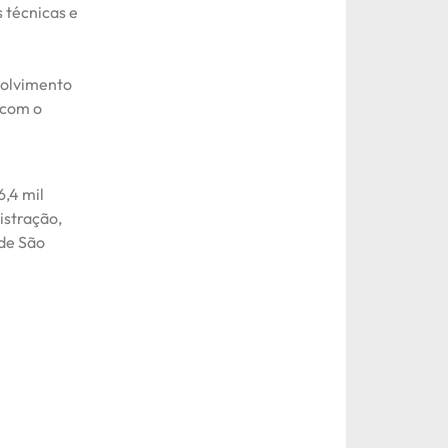
s técnicas e
volvimento
 com o
6,4 mil
istração,
 de São