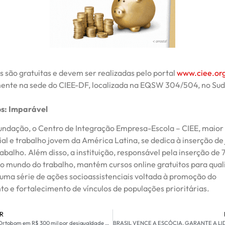
s são gratuitas e devem ser realizadas pelo portal
www.ciee.org
ente na sede do CIEE-DF, localizada na EQSW 304/504, no Sud
os: Imparável
undação, o Centro de Integração Empresa-Escola – CIEE, maio
ial e trabalho jovem da América Latina, se dedica à inserção de
balho. Além disso, a instituição, responsável pela inserção de 
no mundo do trabalho, mantém cursos online gratuitos para quali
 uma série de ações socioassistenciais voltada à promoção do
o e fortalecimento de vínculos de populações prioritárias.
R
TST Multa Ortobom em R$ 300 mil por desigualdade de gênero em cargos de chefia