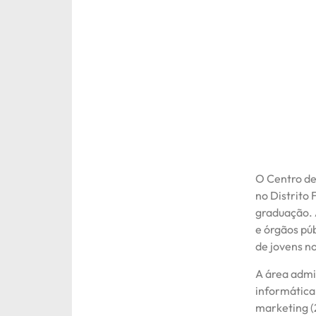
O Centro de
no Distrito 
graduação. A
e órgãos púb
de jovens n
A área admin
informática 
marketing (