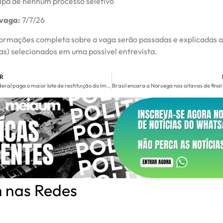
cipa de nenhum processo seletivo
 vaga:
7/7/26
formações completa sobre a vaga serão passadas e explicadas 
as) selecionados em uma possível entrevista.
R
Receita Federal paga o maior lote de restituição do Imposto de Renda da história nesta terça-feira
 nas Redes