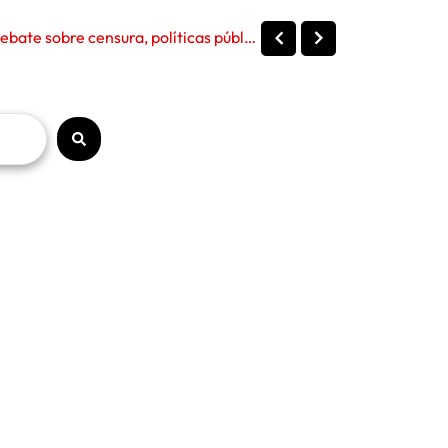
Senado dos EUA ouve Anthony Fauci sobre a pandemia de Covid-19 e reabre debate sobre censura, políticas públicas e liberdade de express