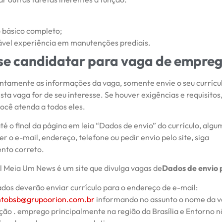
 básico completo;
vel experiência em manutenções prediais.
e candidatar para vaga de empre
tentamente as informações da vaga, somente envie o seu currícu
ta vaga for de seu interesse. Se houver exigências e requisito
ocê atenda a todos eles.
té o final da página em leia “Dados de envio” do currículo, alg
 o e-mail, endereço, telefone ou pedir envio pelo site, siga
nto correto.
al Meia Um News é um site que divulga vagas de
Dados de envio 
ados deverão enviar currículo para o endereço de e-mail:
ntobsb@grupoorion.com.br
informando no assunto o nome da va
ão . emprego principalmente na região da Brasília e Entorno n