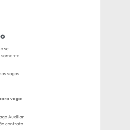
go
lo se
s, somente
umas vagas
para vaga:
ga Auxiliar
ão contrata