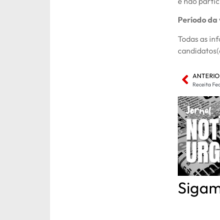
e não parti
Período da
Todas as in
candidatos(
ANTERIO
Sigam