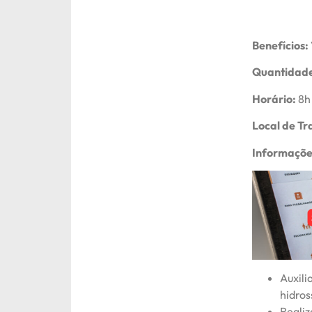
Benefícios:
Quantidade
Horário:
8h 
Local de Tr
Informaçõe
Auxili
hidros
Realiz