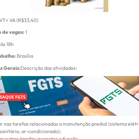
VT+ VA (R$33,40)
 de vagas:
1
às 18h
abalho:
Brasília
s Gerais:
Descrição das atividades:
ar nas tarefas relacionadas a manutenção predial (sistema elétric
sanitário, ar-condicionado);
ar outras tarefas inerentes a função.