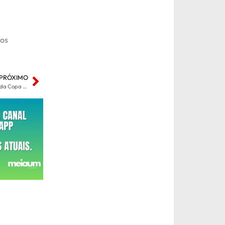
aos
PRÓXIMO
Brasil encara a Noruega nas oitavas de final da Copa do Mundo de 2026 e busca vaga entre os oito melhores