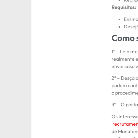
Requisitos:
Ensino
Desejá
Como s
1º – Leia a
realmente es
envie caso v
2º – Desça a
podem conter
o
procedime
3º – O port
Os interess
recrutame
de Manutenç