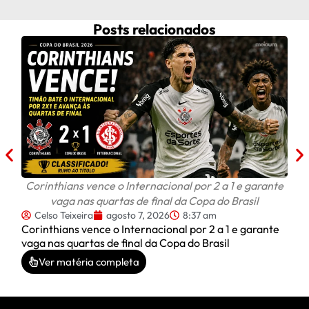
Posts relacionados
Fra
ap
C
Frau
após
Corinthians vence o Internacional por 2 a 1 e garante
vaga nas quartas de final da Copa do Brasil
Celso Teixeira
agosto 7, 2026
8:37 am
Corinthians vence o Internacional por 2 a 1 e garante
vaga nas quartas de final da Copa do Brasil
Ver matéria completa