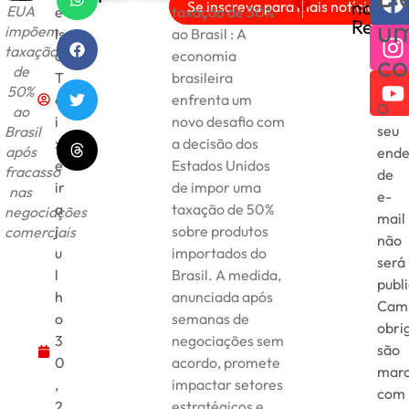
nas
Se inscreva para mais notícias!
EUA
e
taxação de 50%
Tsunami chega aos EUA e 
Flamengo vence e aci
u
Redes
impõem
ls
ao Brasil : A
taxação
o
economia
co
de
T
brasileira
50%
e
enfrenta um
O
ao
i
novo desafio com
seu
Brasil
x
a decisão dos
após
ende
e
Estados Unidos
fracasso
de
ir
de impor uma
nas
e-
a
taxação de 50%
negociações
mail
j
sobre produtos
comerciais
não
u
importados do
será
l
Brasil. A medida,
publ
h
anunciada após
Cam
o
semanas de
obri
3
negociações sem
são
0
acordo, promete
mar
,
impactar setores
com
2
estratégicos e