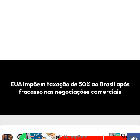
EUA impõem taxação de 50% ao Brasil após
fracasso nas negociações comerciais
Compartilhe
Sigam
De
C
EUA impõem
PRÓXIMO
ANTERIOR