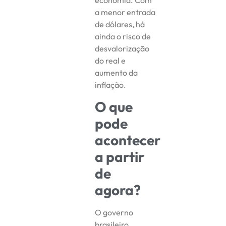
economia. Com
a menor entrada
de dólares, há
ainda o risco de
desvalorização
do real e
aumento da
inflação.
O que
pode
acontecer
a partir
de
agora?
O governo
brasileiro