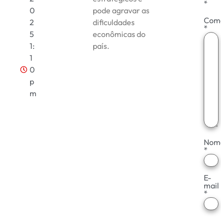
*
0
pode agravar as
Com
2
dificuldades
*
5
econômicas do
1:
país.
1
0
p
m
Nom
*
E-
mail
*