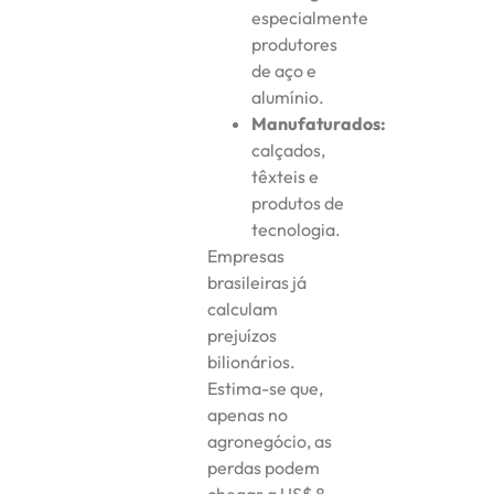
especialmente
produtores
de aço e
alumínio.
Manufaturados:
calçados,
têxteis e
produtos de
tecnologia.
Empresas
brasileiras já
calculam
prejuízos
bilionários.
Estima-se que,
apenas no
agronegócio, as
perdas podem
chegar a US$ 8