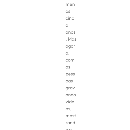
men
os
cinc
o
anos
. Mas
agor
a,
com
as
pess
oas
grav
ando
víde
os,
most
rand
o a