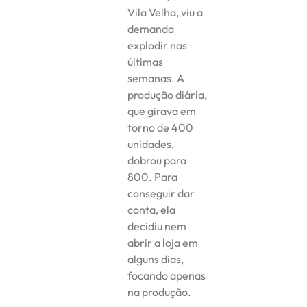
Vila Velha, viu a
demanda
explodir nas
últimas
semanas. A
produção diária,
que girava em
torno de 400
unidades,
dobrou para
800. Para
conseguir dar
conta, ela
decidiu nem
abrir a loja em
alguns dias,
focando apenas
na produção.