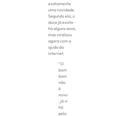
exatamente
uma novidade.
Segundo ela, o
doce já existe
há alguns anos,
mas viralizou
agora com a
ajuda da
internet.
“O
bom
bom
não
é
novo
, já vi
há
pelo