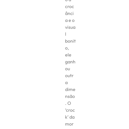
croc
ânci
a e o
visua
l
bonit
o,
ele
ganh
ou
outr
a
dime
nsão
. O
‘croc
k’ da
mor