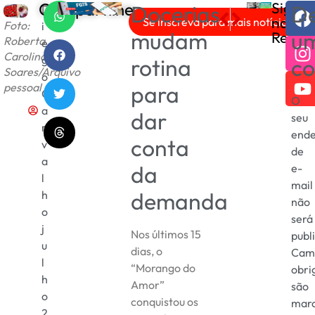
Compartilhe
Sigam
Docerias
De
D
PRÓXIMO
ANTERIOR
nas
Se inscreva para mais notícias!
Foto:
i
Paul Krugman: O Nobel qu
“Sister Hong”: o golp
mudam
u
Redes
Roberta
e
Carolina
g
rotina
co
Soares/Arquivo
o
pessoal
para
C
O
a
dar
seu
r
ende
conta
v
de
a
da
e-
l
mail
demanda
h
não
o
será
j
Nos últimos 15
publ
u
dias, o
Cam
l
“Morango do
obri
h
Amor”
são
o
conquistou os
mar
2