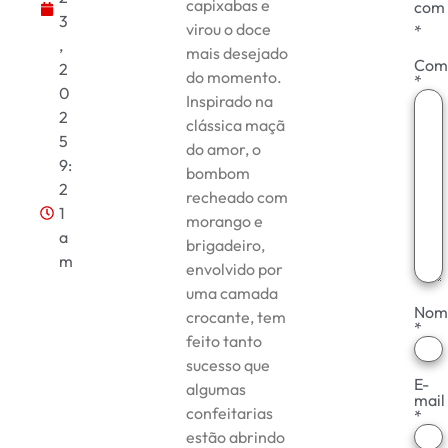
capixabas e
com
3
virou o doce
*
,
mais desejado
Com
2
do momento.
*
0
Inspirado na
2
clássica maçã
5
do amor, o
9:
bombom
2
recheado com
1
morango e
a
brigadeiro,
m
envolvido por
uma camada
Nom
crocante, tem
*
feito tanto
sucesso que
E-
algumas
mail
confeitarias
*
estão abrindo