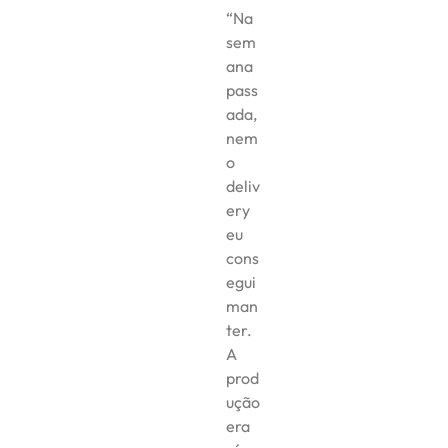
“Na
sem
ana
pass
ada,
nem
o
deliv
ery
eu
cons
egui
man
ter.
A
prod
ução
era