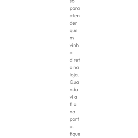
só
para
aten
der
que
m
vinh
a
diret
o na
loja.
Qua
ndo
vi a
fila
na
port
a,
fique