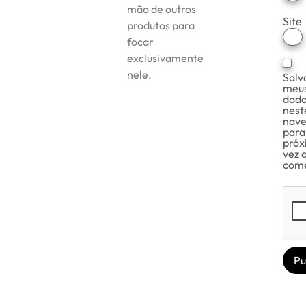
mão de outros
Site
produtos para
focar
exclusivamente
nele.
Salv
meu
dad
nest
nav
para
próx
vez 
come