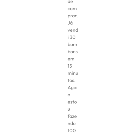
de
com
prar.
Já
vend
i 30
bom
bons
em
15
minu
tos.
Agor
a
esto
u
faze
ndo
100