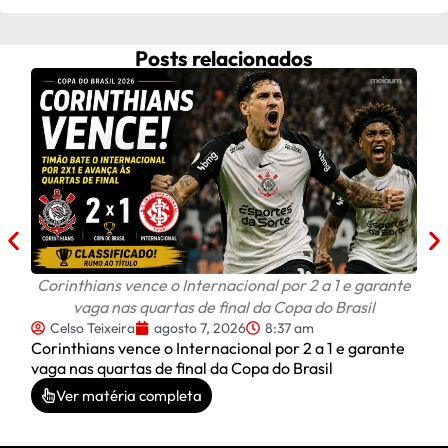
Posts relacionados
Fra
ap
C
Frau
após
Corinthians vence o Internacional por 2 a 1 e garante
vaga nas quartas de final da Copa do Brasil
Celso Teixeira
agosto 7, 2026
8:37 am
Corinthians vence o Internacional por 2 a 1 e garante
vaga nas quartas de final da Copa do Brasil
Ver matéria completa