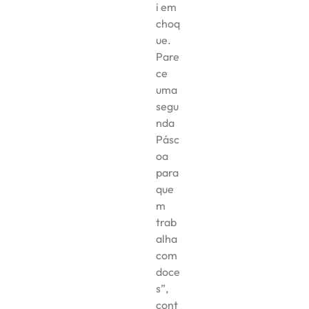
i em
choq
ue.
Pare
ce
uma
segu
nda
Pásc
oa
para
que
m
trab
alha
com
doce
s”,
cont