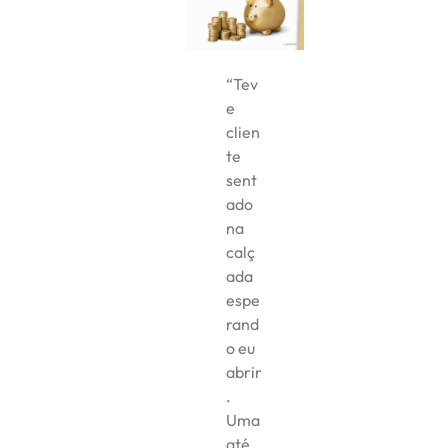
“Tev
e
clien
te
sent
ado
na
calç
ada
espe
rand
o eu
abrir
.
Uma
até