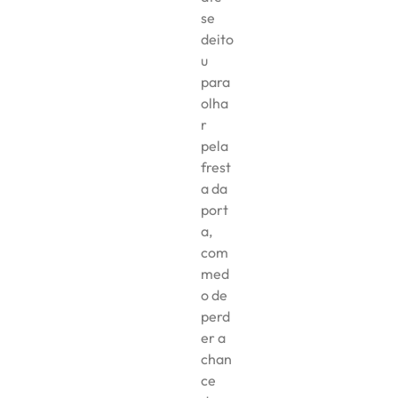
se
deito
u
para
olha
r
pela
frest
a da
port
a,
com
med
o de
perd
er a
chan
ce