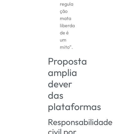
regula
ção
mata
liberda
de é
um
mito”.
Proposta
amplia
dever
das
plataformas
Responsabilidade
civil por