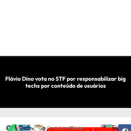
Flávio Dino vota no STF por responsabilizar big
techs por conteúdo de usuários
Compartilhe
Sigam
De
D
O ministro
Flávio
PRÓXIMO
ANTERIOR