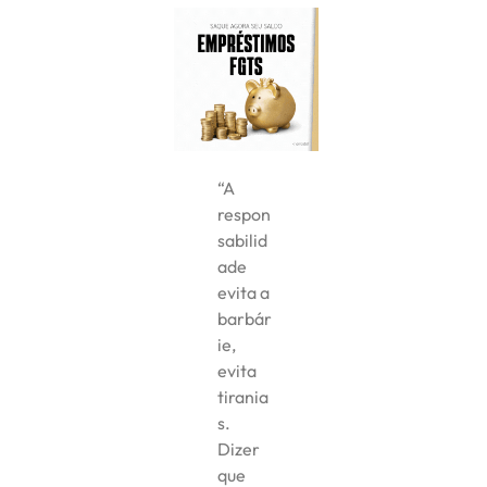
“A
respon
sabilid
ade
evita a
barbár
ie,
evita
tirania
s.
Dizer
que