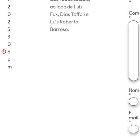
*
2
ao lado de Luiz
Come
0
Fux, Dias Toffoli e
*
2
Luís Roberto
5
Barroso.
3:
0
6
p
m
Nom
*
E-
mail
*