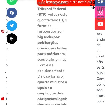
nas
Se inscreva para mais notícias!
i
Dino
, do
Supremo
Haddad elogia Hugo Motta 
Ex-presidente Bolsonaro 
u
Redes
e
Tribunal Federal
g
(STF)
, votou nesta
co
o
quarta-feira (11) a
C
favor de
O
a
responsabilizar
seu
r
big techs por
ende
v
publicações
de
a
criminosas feitas
e-
l
por usuários
em
mail
h
suas plataformas.
não
o
Com esse
será
j
posicionamento,
publ
u
Dino se torna o
Cam
n
quarto ministro a
obri
h
apoiar a
são
o
ampliação das
marc
1
obrigações legais
com
1,
das redes sociais
,