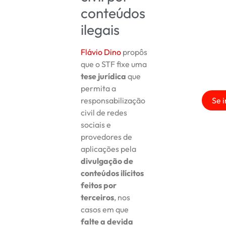
conteúdos
ilegais
Flávio Dino
propôs
que o STF fixe uma
tese jurídica
que
permita a
Se i
responsabilização
civil de redes
sociais e
provedores de
aplicações pela
divulgação de
conteúdos ilícitos
feitos por
terceiros
, nos
casos em que
falte a devida