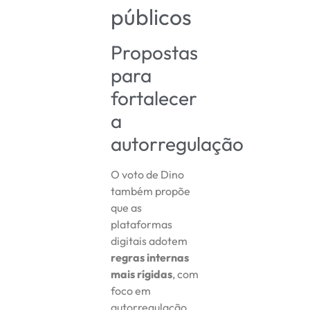
públicos
Propostas
para
fortalecer
a
autorregulação
O voto de Dino
também propõe
que as
plataformas
digitais adotem
regras internas
mais rígidas
, com
foco em
autorregulação.