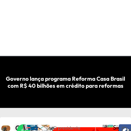
Governo lança programa Reforma Casa Brasil
com R$ 40 bilhões em crédito para reformas
Compartilhe
Sigam
De
D
O presidente
PRÓXIMO
ANTERIOR