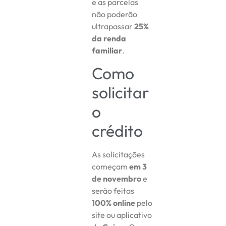
e as parcelas
não poderão
ultrapassar
25%
da renda
familiar
.
Como
solicitar
o
crédito
As solicitações
começam
em 3
de novembro
e
serão feitas
100% online
pelo
site ou aplicativo