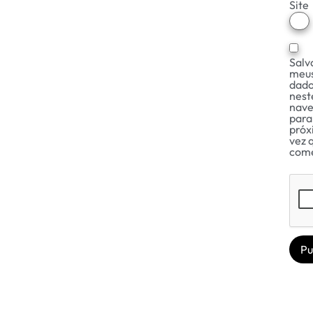
Site
Salv
meu
dad
nest
nav
para
próx
vez 
come