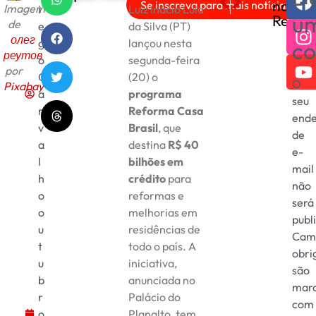
nas
Se inscreva para mais notícias!
Imagem
i
Luiz Inácio Lula
Inscrições para o Prêmio
Governo lança program
u
Redes
de
e
da Silva (PT)
олег
g
lançou nesta
co
реутов
o
segunda-feira
por
C
(20) o
O
Pixabay
a
programa
seu
r
Reforma Casa
ende
v
Brasil
, que
de
a
destina
R$ 40
e-
l
bilhões em
mail
h
crédito
para
não
o
reformas e
será
o
melhorias em
publ
u
residências de
Cam
t
todo o país. A
obri
u
iniciativa,
são
b
anunciada no
mar
r
Palácio do
com
o
Planalto, tem