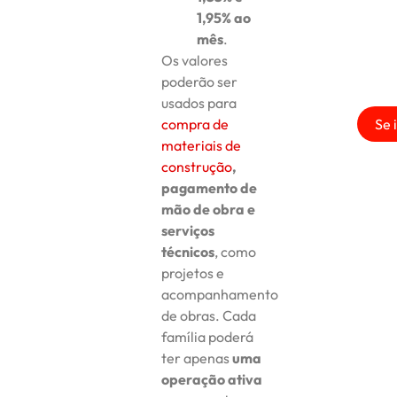
1,95% ao
mês
.
Os valores
poderão ser
usados para
Se 
compra de
materiais de
construção
,
pagamento de
mão de obra e
serviços
técnicos
, como
projetos e
acompanhamento
de obras. Cada
família poderá
ter apenas
uma
operação ativa