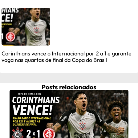
Corinthians vence o Internacional por 2 a 1 e garante
vaga nas quartas de final da Copa do Brasil
Posts relacionados
Fra
ap
C
Frau
após