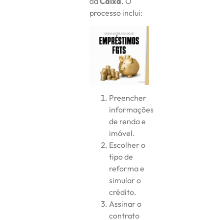
da
Caixa
. O
processo inclui:
Preencher
informações
de renda e
imóvel.
Escolher o
tipo de
reforma e
simular o
crédito.
Assinar o
contrato