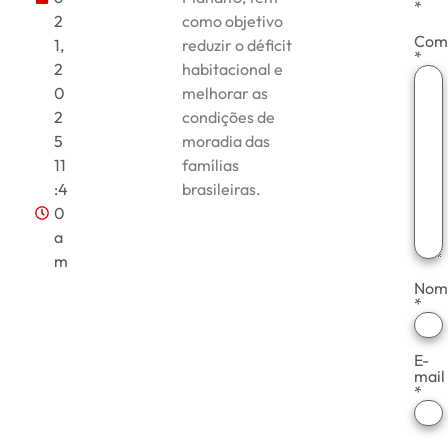
*
2
como objetivo
Com
1,
reduzir o déficit
*
2
habitacional e
0
melhorar as
2
condições de
5
moradia das
11
famílias
:4
brasileiras.
0
a
m
Nom
*
E-
mail
*