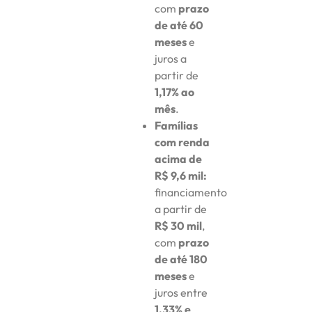
com
prazo
de até 60
meses
e
juros a
partir de
1,17% ao
mês
.
Famílias
com renda
acima de
R$ 9,6 mil:
financiamento
a partir de
R$ 30 mil
,
com
prazo
de até 180
meses
e
juros entre
1,33% e