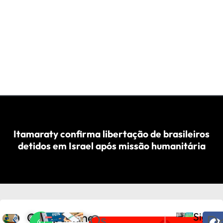
Itamaraty confirma libertação de brasileiros
detidos em Israel após missão humanitária
Compartilhe
Sigam
Os
De
O
PRÓXIMO
ANTERIOR