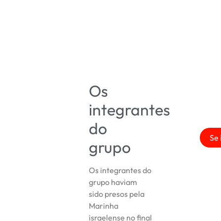
Os
integrantes
do
Se 
grupo
Os integrantes do
grupo haviam
sido presos pela
Marinha
israelense no final