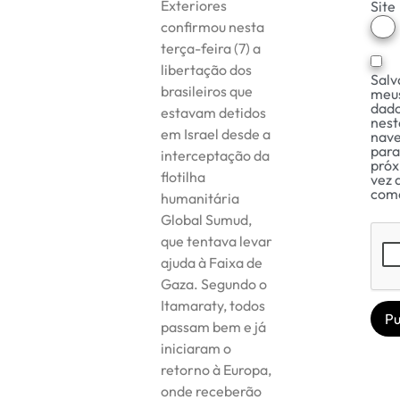
Exteriores
Site
confirmou nesta
terça-feira (7) a
libertação dos
Salv
brasileiros que
meu
dad
estavam detidos
nest
em Israel desde a
nav
para
interceptação da
pró
flotilha
vez 
com
humanitária
Global Sumud,
que tentava levar
ajuda à Faixa de
Gaza. Segundo o
Itamaraty, todos
passam bem e já
iniciaram o
retorno à Europa,
onde receberão