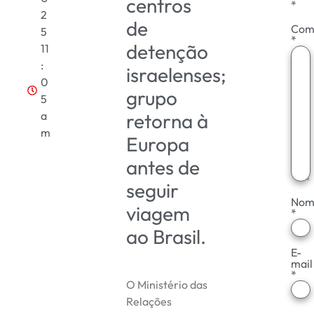
centros
*
2
de
Com
5
*
detenção
11
:
israelenses;
0
grupo
5
a
retorna à
m
Europa
antes de
seguir
Nom
viagem
*
ao Brasil.
E-
mail
*
O Ministério das
Relações