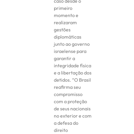
caso desde o
primeiro
momento e
realizaram
gestões
diplomáticas
junto ao governo
israelense para
garantir a
integridade física
e a libertação dos
detidos. “O Brasil
reafirma seu
compromisso
com a proteção
de seus nacionais
no exterior e com
a defesa do
direito