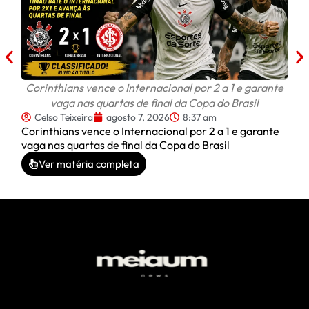
após
Corinthians vence o Internacional por 2 a 1 e garante
vaga nas quartas de final da Copa do Brasil
Celso Teixeira
agosto 7, 2026
8:37 am
Corinthians vence o Internacional por 2 a 1 e garante
vaga nas quartas de final da Copa do Brasil
Ver matéria completa