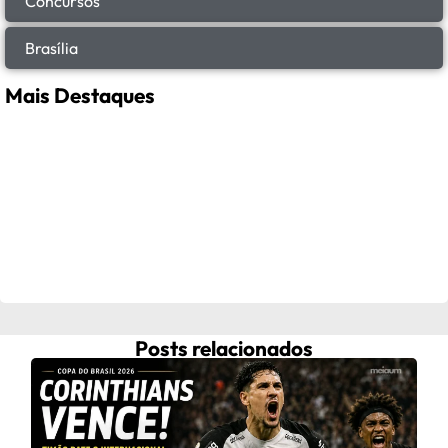
Concursos
Brasília
Mais Destaques
Posts relacionados
Fra
ap
C
Frau