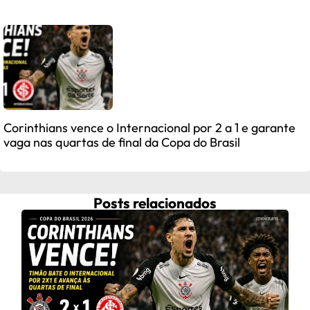
Corinthians vence o Internacional por 2 a 1 e garante
vaga nas quartas de final da Copa do Brasil
Posts relacionados
Fra
ap
C
Frau
após