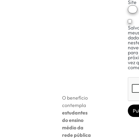
Site
Salv
meu
dado
nest
nave
para
próx
vez 
come
O benefício
contempla
estudantes
do ensino
médio da
rede pública