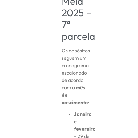
Meia
2025 –
7ª
parcela
Os depósitos
seguem um
cronograma
escalonado
de acordo
com o
mês
de
nascimento
:
Janeiro
e
fevereiro
– 29 de