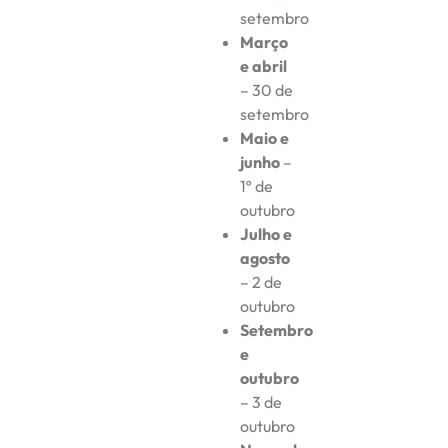
setembro
Março
e abril
– 30 de
setembro
Maio e
junho
–
1º de
outubro
Julho e
agosto
– 2 de
outubro
Setembro
e
outubro
– 3 de
outubro