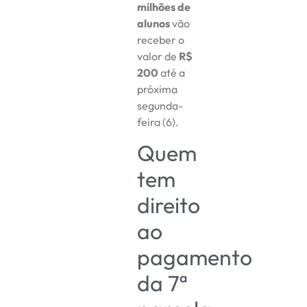
milhões de
alunos
vão
receber o
valor de
R$
200
até a
próxima
segunda-
feira (6).
Quem
tem
direito
ao
pagamento
da 7ª