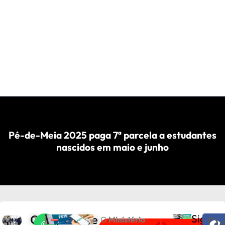
Pé-de-Meia 2025 paga 7ª parcela a estudantes
nascidos em maio e junho
Compartilhe
Sigam
De
D
O
Ministério
PRÓXIMO
ANTERIOR