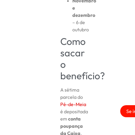
Novembro
e
dezembro
– 6 de
outubro
Como
sacar
o
benefício?
A sétima
parcela do
Pé-de-Meia
Se i
é depositada
em
conta
poupança
da Caixa
,