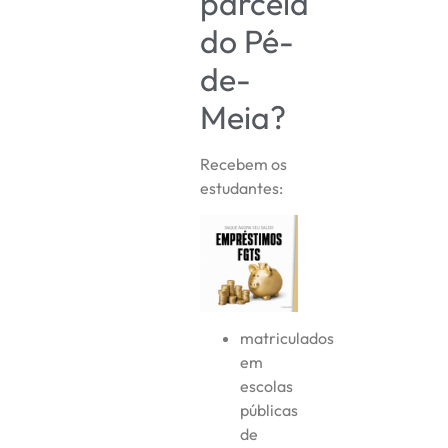
parcela
do Pé-
de-
Meia?
Recebem os
estudantes:
matriculados
em
escolas
públicas
de