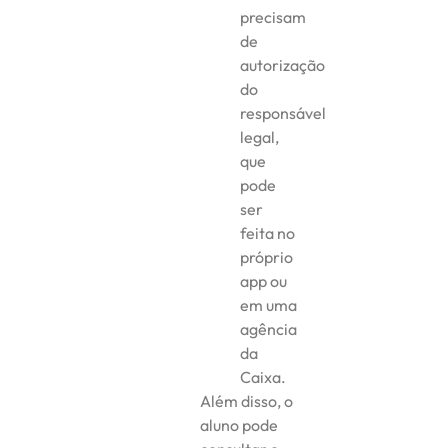
precisam
de
autorização
do
responsável
legal,
que
pode
ser
feita no
próprio
app ou
em uma
agência
da
Caixa.
Além disso, o
aluno pode