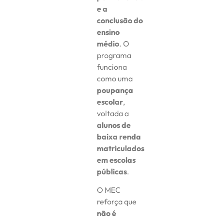
e a
conclusão do
ensino
médio
. O
programa
funciona
como uma
poupança
escolar
,
voltada a
alunos de
baixa renda
matriculados
em escolas
públicas
.
O MEC
reforça que
não é