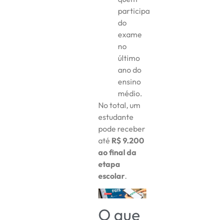
participa
do
exame
no
último
ano do
ensino
médio.
No total, um
estudante
pode receber
até
R$ 9.200
ao final da
etapa
escolar
.
O que