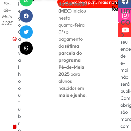
nas
Se inscreva para mais notícias!
Pé-
i
da Educação
Pais têm até 31 de outubro 
IBGE confirma desempre
u
Redes
de-
e
(MEC)
iniciou
Meia
g
nesta
co
2025
o
quarta-feira
C
(1º) o
O
a
pagamento
seu
r
da
sétima
ende
v
parcela do
de
a
programa
e-
l
Pé-de-Meia
mail
h
2025
para
não
o
alunos
será
o
nascidos em
publ
u
maio e junho
.
Cam
t
obri
u
são
b
marc
r
com
o