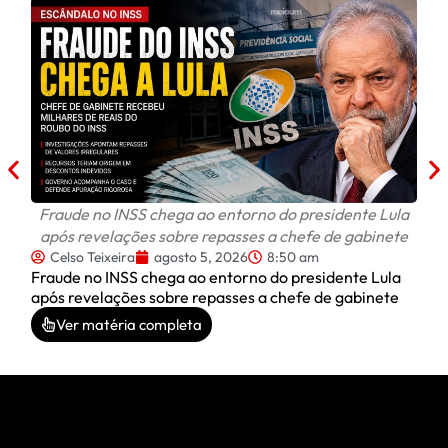
Celi
C
Celi
do D
Fraude no INSS chega ao entorno do presidente Lula
após revelações sobre repasses a chefe de gabinete
Celso Teixeira
agosto 5, 2026
8:50 am
Fraude no INSS chega ao entorno do presidente Lula
após revelações sobre repasses a chefe de gabinete
Ver matéria completa