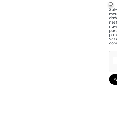
Sal
meu
dad
nes
nav
para
pró
vez 
com