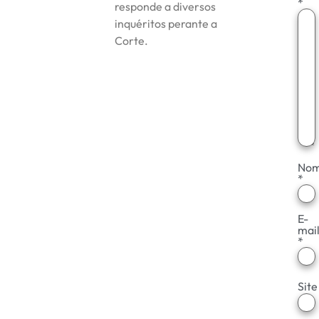
*
responde a diversos
inquéritos perante a
Corte.
No
*
E-
mai
*
Site