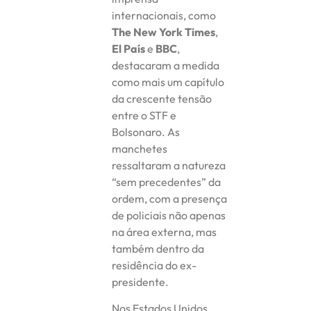
internacionais, como
The New York Times
,
El País
e
BBC
,
destacaram a medida
como mais um capítulo
da crescente tensão
entre o STF e
Bolsonaro. As
manchetes
ressaltaram a natureza
“sem precedentes” da
ordem, com a presença
de policiais não apenas
na área externa, mas
também dentro da
residência do ex-
presidente.
Nos Estados Unidos,