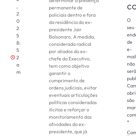
determinar a presença
c
,
permanente de
2
policiais dentro e fora
O
0
da residência do ex-
seu
2
presidente Jair
end
5
Bolsonaro. A medida,
de
8:
considerada radical
e-
5
por aliados do ex-
mai
2
chefe do Executivo,
não
a
tem como objetivo
ser
m
garantir o
publ
cumprimento de
Cam
ordens judiciais, evitar
obri
eventuais articulações
são
políticas consideradas
mar
ilícitas e reforçar o
co
monitoramento das
*
atividades do ex-
presidente, que já
Com