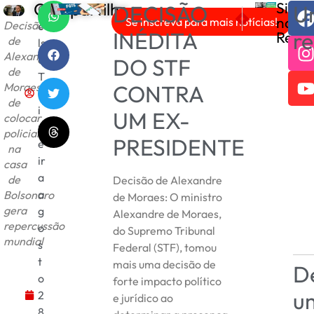
Compartilhe
Siga
DECISÃO
U
C
PRÓXIMO
ANTERIOR
nas
Se inscreva para mais notícias!
Decisão
e
Megaoperação contra o
COP 30: O Fracass
INÉDITA
r
Rede
de
ls
Alexandre
o
DO STF
de
T
Moraes
CONTRA
e
de
i
UM EX-
colocar
x
policiais
PRESIDENTE
e
na
ir
casa
a
de
Decisão de Alexandre
a
Bolsonaro
de Moraes: O ministro
gera
g
Alexandre de Moraes,
repercussão
o
do Supremo Tribunal
mundial
s
Federal (STF), tomou
t
mais uma decisão de
D
o
forte impacto político
u
2
e jurídico ao
8