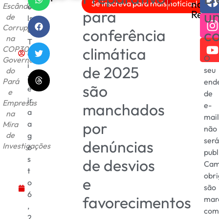
nas
Se inscreva para mais notícias!
Escândalo
e
Deliciosa Receita de M
PGR Defende Prisã
para
u
Redes
de
ls
Corrupção
o
conferência
c
na
T
COP30:
climática
e
O
Governo
i
de 2025
seu
do
x
Pará
end
são
e
e
de
ir
Empresas
manchados
e-
a
na
mail
por
a
Mira
não
de
g
será
denúncias
Investigações
o
publ
s
de desvios
Cam
t
obri
e
o
são
6
favorecimentos
mar
,
com
2