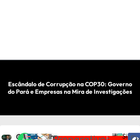
Escândalo de Corrupção na COP30: Governo
do Pará e Empresas na Mira de Investigações
Compartilhe
Siga
Preparativos
D
C
PRÓXIMO
ANTERIOR