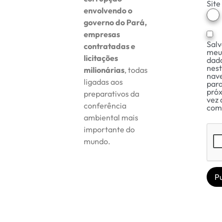
Site
envolvendo o
governo do Pará,
empresas
Salv
contratadas e
meu
licitações
dad
nes
milionárias
, todas
nav
ligadas aos
para
pró
preparativos da
vez 
conferência
com
ambiental mais
importante do
mundo.