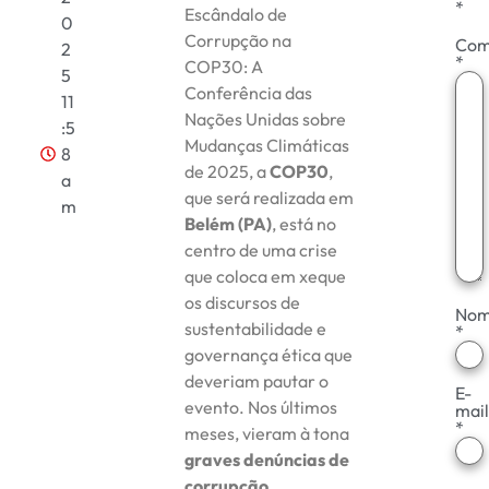
*
Escândalo de
0
Corrupção na
Com
2
*
COP30: A
5
Conferência das
11
Nações Unidas sobre
:5
Mudanças Climáticas
8
de 2025, a
COP30
,
a
que será realizada em
m
Belém (PA)
, está no
centro de uma crise
que coloca em xeque
os discursos de
No
sustentabilidade e
*
governança ética que
deveriam pautar o
E-
evento. Nos últimos
mail
*
meses, vieram à tona
graves denúncias de
corrupção