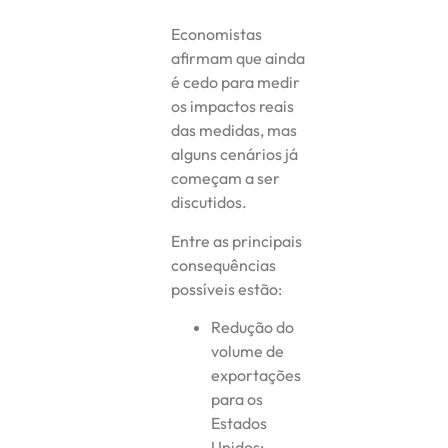
Economistas
afirmam que ainda
é cedo para medir
os impactos reais
das medidas, mas
alguns cenários já
começam a ser
discutidos.
Entre as principais
consequências
possíveis estão:
Redução do
volume de
exportações
para os
Estados
Unidos;