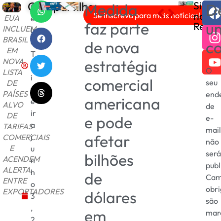
Compartilhe
Siga
Medida
D
C
PRÓXIMO
ANTERIOR
nas
Se inscreva para mais notícias!
EUA
e
NOVA TAXAÇÃO DOS E
O que é chicória? Co
faz parte
u
Redes
INCLUEM
ls
BRASIL
o
de nova
c
EM
T
estratégia
NOVA
e
O
LISTA
i
comercial
seu
DE
x
PAÍSES
end
americana
e
ALVO
de
ir
DE
e pode
e-
a
TARIFAS
mai
afetar
j
COMERCIAIS
não
E
u
ser
bilhões
ACENDEM
n
publ
ALERTA
h
de
Cam
ENTRE
o
obri
EXPORTADORES
dólares
3
são
,
em
mar
2