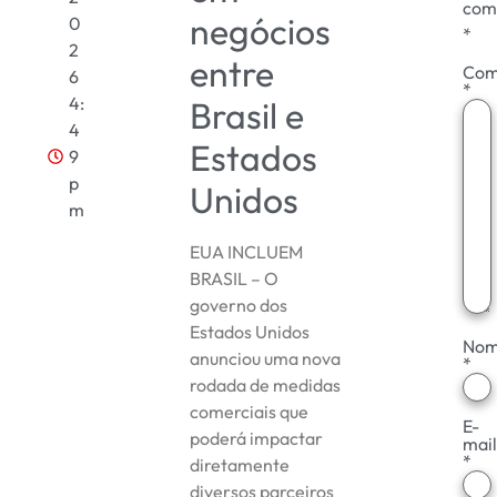
co
negócios
0
*
2
entre
Com
6
*
4:
Brasil e
4
Estados
9
p
Unidos
m
EUA INCLUEM
BRASIL – O
governo dos
Estados Unidos
No
anunciou uma nova
*
rodada de medidas
comerciais que
E-
poderá impactar
mai
*
diretamente
diversos parceiros