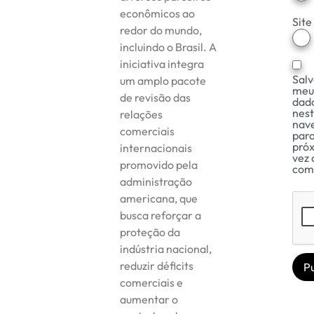
econômicos ao
Site
redor do mundo,
incluindo o Brasil. A
iniciativa integra
Salv
um amplo pacote
meu
de revisão das
dad
nes
relações
nav
comerciais
para
pró
internacionais
vez 
promovido pela
com
administração
americana, que
busca reforçar a
proteção da
indústria nacional,
reduzir déficits
comerciais e
aumentar o