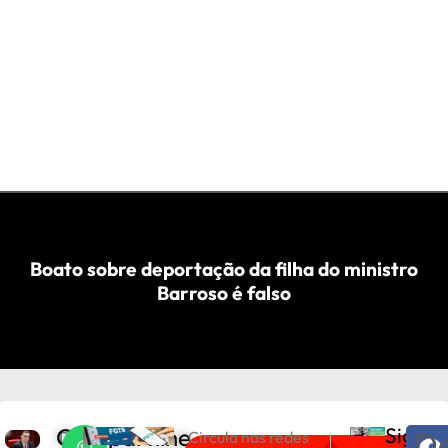
Boato sobre deportação da filha do ministro
Barroso é falso
Compartilhe
Sigam
De
D
Circula nas redes
PRÓXIMO
ANTERIOR