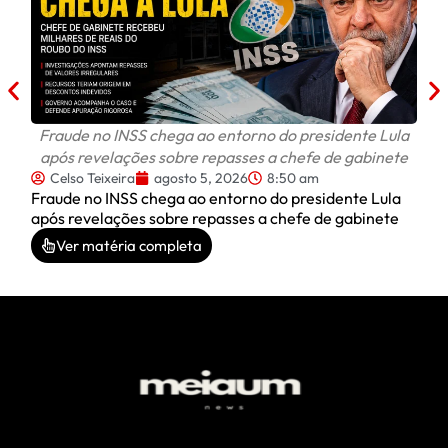
do D
Fraude no INSS chega ao entorno do presidente Lula
após revelações sobre repasses a chefe de gabinete
Celso Teixeira
agosto 5, 2026
8:50 am
Fraude no INSS chega ao entorno do presidente Lula
após revelações sobre repasses a chefe de gabinete
Ver matéria completa