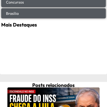
Concursos
Brasília
Mais Destaques
Posts relacionados
Celi
C
Celi