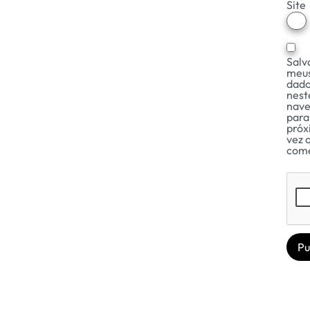
Site
Salv
meu
dado
nest
nav
para
próx
vez 
come