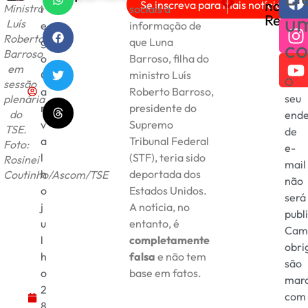
nas
Se inscreva para mais notícias!
Ministro
i
sociais a
Trump impõe novo prazo p
Golpe com comprovan
u
Redes
Luís
e
informação de
Roberto
g
que Luna
co
Barroso
o
Barroso, filha do
em
C
ministro Luís
O
sessão
a
Roberto Barroso,
seu
plenária
r
presidente do
do
ende
v
Supremo
TSE.
de
a
Tribunal Federal
Foto:
e-
l
(STF), teria sido
Rosinei
mail
h
deportada dos
Coutinho/Ascom/TSE
não
o
Estados Unidos.
será
j
A notícia, no
publ
u
entanto, é
Cam
l
completamente
obri
h
falsa
e não tem
são
o
base em fatos.
mar
2
com
8