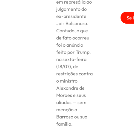
em represália ao
julgamento do
ex-presidente
Se 
Jair Bolsonaro.
Contudo, o que
de fato ocorreu
foi o anúncio
feito por Trump,
na sexta-feira
(18/07), de
restrições contra
o ministro
Alexandre de
Moraes e seus
aliados — sem
menção a
Barroso ou sua
família.