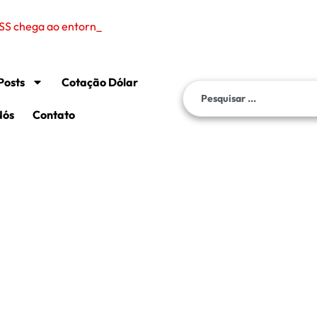
SS chega ao entorno do presidente Lula após
Posts
Cotação Dólar
Nós
Contato