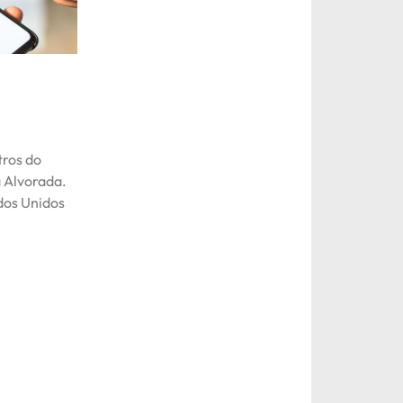
tros do
a Alvorada.
dos Unidos