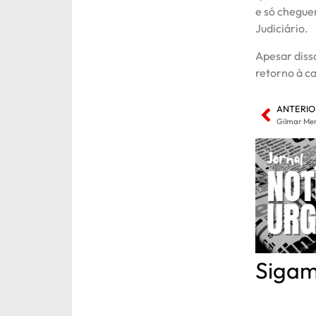
e só cheguem
Judiciário.
Apesar diss
retorno à ca
ANTERIO
Sigam