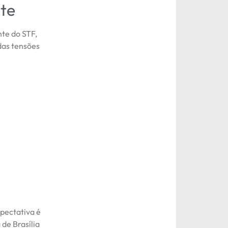
te
nte do STF,
das tensões
xpectativa é
 de Brasília