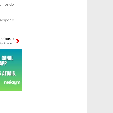
balhos do
ecipar o
PRÓXIMO
Alexandre de Moraes entra na mira de sanções internacionais sob alegação de violações de direitos