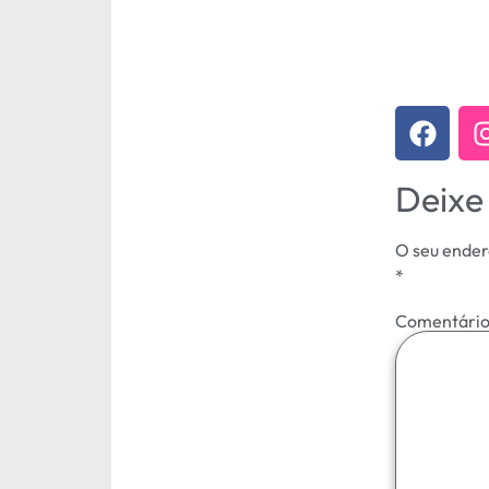
Deixe
O seu ender
*
Comentári