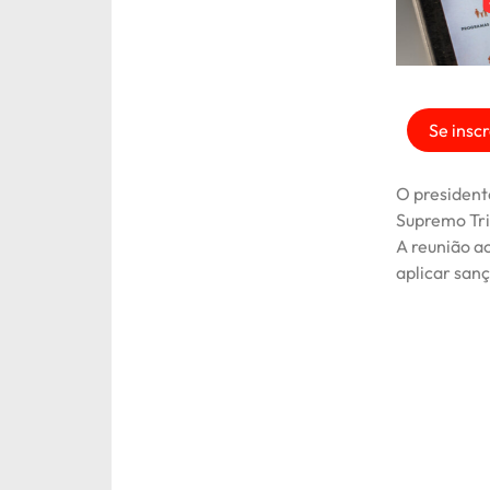
Se inscr
O presidente
Supremo Trib
A reunião a
aplicar san