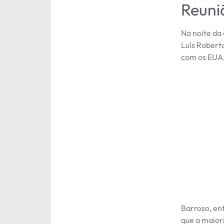
Reuni
Na noite da 
Luís Robert
com os EUA.
Barroso, ent
que a maiori