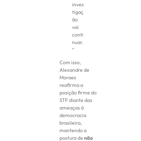
inves
tigaç
ão
vai
conti
nuar.
”
Com isso,
Alexandre de
Moraes
reafirma a
posição firme do
STF diante das
ameaças à
democracia
brasileira,
mantendo a
postura de
não