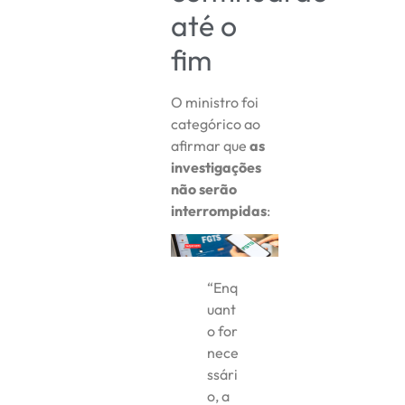
até o
fim
O ministro foi
categórico ao
afirmar que
as
investigações
não serão
interrompidas
:
“Enq
uant
o for
nece
ssári
o, a