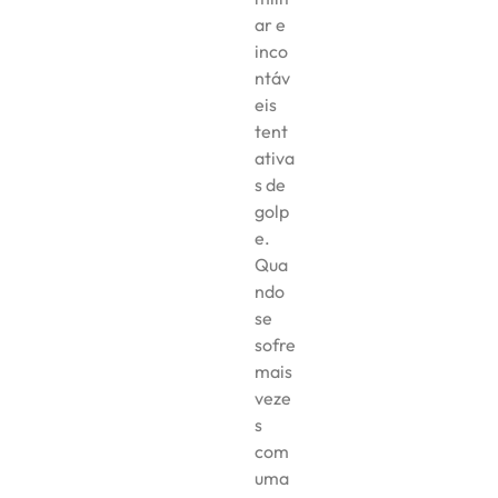
ar e
inco
ntáv
eis
tent
ativa
s de
golp
e.
Qua
ndo
se
sofre
mais
veze
s
com
uma