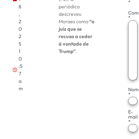
*
8
periódico
Com
,
descreveu
*
2
Moraes como
“o
0
juiz que se
2
recusa a ceder
5
à vontade de
1
Trump”
.
0
:5
7
a
m
Nom
*
E-
mail
*