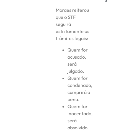
Moraes reiterou
que o STF
seguirá
estritamente os
trâmites legais:
Quem for
acusado,
será
julgado.
Quem for
condenado,
cumprirá a
pena.
Quem for
inocentado,
será
absolvido.