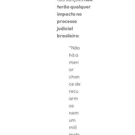
terão qualquer
impacto no
processo
judicial
brasileiro
:
“Não
há a
men
or
chan
ce de
recu
arm
os
nem
um
milí
metr