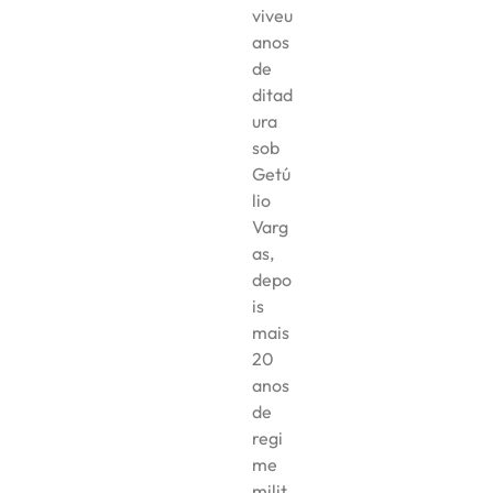
viveu
anos
de
ditad
ura
sob
Getú
lio
Varg
as,
depo
is
mais
20
anos
de
regi
me
milit