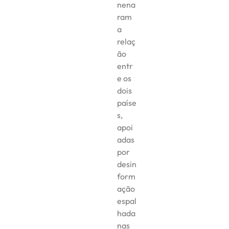
nena
ram
a
relaç
ão
entr
e os
dois
paíse
s,
apoi
adas
por
desin
form
ação
espal
hada
nas