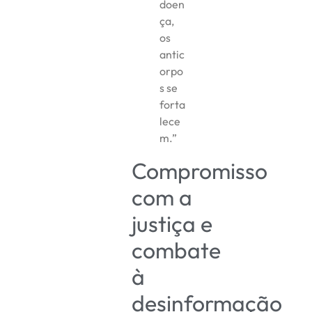
doen
ça,
os
antic
orpo
s se
forta
lece
m.”
Compromisso
com a
justiça e
combate
à
desinformação