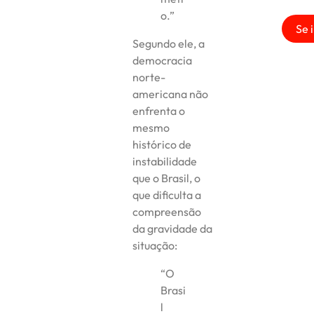
o.”
Se 
Segundo ele, a
democracia
norte-
americana não
enfrenta o
mesmo
histórico de
instabilidade
que o Brasil, o
que dificulta a
compreensão
da gravidade da
situação:
“O
Brasi
l