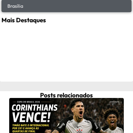
Brasília
Mais Destaques
Posts relacionados
Fra
ap
C
Frau
após