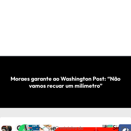
Moraes garante ao Washington Post: “Não
vamos recuar um milímetro”
Compartilhe
Sigam
De
D
O ministro do
PRÓXIMO
ANTERIOR