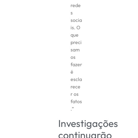
rede
s
socia
is. O
que
preci
sam
os
fazer
é
escla
rece
r os
fatos
.”
Investigações
continuarão