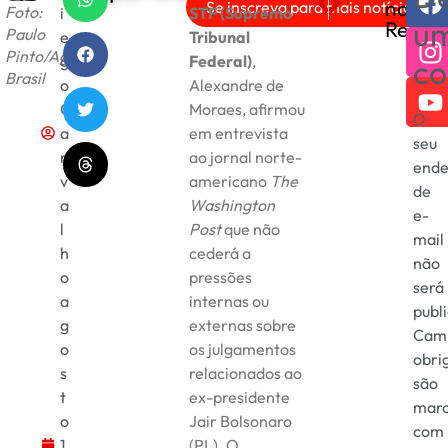
nas
Se inscreva para mais notícias!
Foto:
i
STF (Supremo
SUS começa a oferecer no
Bolívia Encaminha Se
u
Redes
Paulo
e
Tribunal
Pinto/Agência
g
Federal)
,
co
Brasil
o
Alexandre de
C
Moraes, afirmou
O
a
em entrevista
seu
r
ao jornal norte-
ende
v
americano
The
de
a
Washington
e-
l
Post
que não
mail
h
cederá a
não
o
pressões
será
a
internas ou
publ
g
externas sobre
Cam
o
os julgamentos
obri
s
relacionados ao
são
t
ex-presidente
mar
o
Jair Bolsonaro
com
1
(PL). O