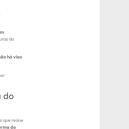
s
em
uras do
não há vias
por
a do
o que reúne
orma do