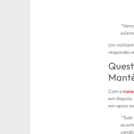
“Vamos
lulism
Um militant
respondeu e
Quest
Manté
Com a
inele
em disputa.
em apoio ao
“Tudo
aconte
candid