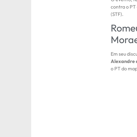
contra o PT
(STF).
Romeu
Mora
Em seu disc
Alexandre 
o PT do map