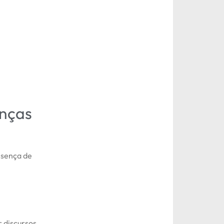
anças
esença de
r discursos