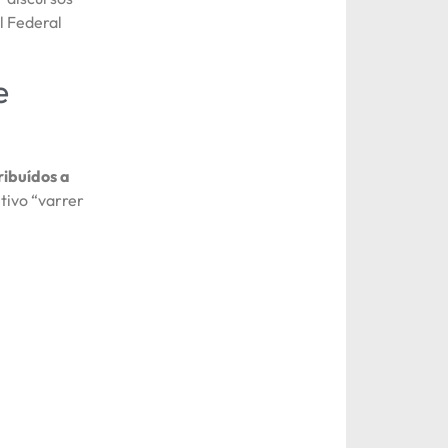
l Federal
e
ibuídos a
tivo “varrer