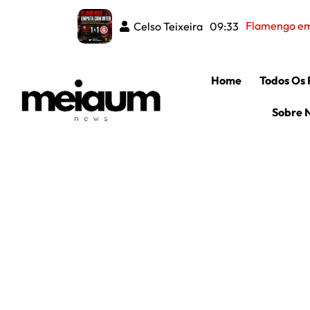
Cor
Celso Teixeira
Celso Teixeira
08:37
09:33
Home
Todos Os 
Sobre 