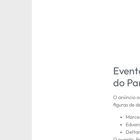
Event
do Pa
O anúncio o
figuras de 
Marcel
Eduard
Deltan
O evento, f