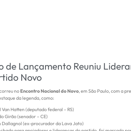
o de Lançamento Reuniu Lider
rtido Novo
correu no
Encontro Nacional do Novo
, em São Paulo, com a pr
destaque da legenda, como:
 Van Hatten (deputado federal – RS)
o Girão (senador – CE)
 Dallagnol (ex-procurador da Lava Jato)
echado para apoiadores e lideranças do partido, foi marcado po