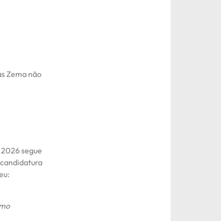
mas Zema não
de 2026 segue
 candidatura
eu:
omo