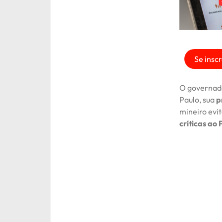
Se inscr
O governado
Paulo, sua
p
mineiro evi
críticas ao