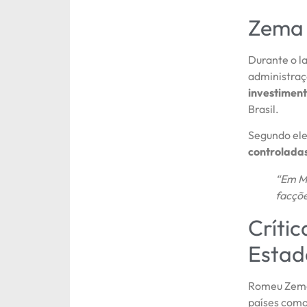
Zema 
Durante o l
administraç
investiment
Brasil.
Segundo ele
controladas
“Em Mi
facçõe
Críti
Estad
Romeu Zema
países como