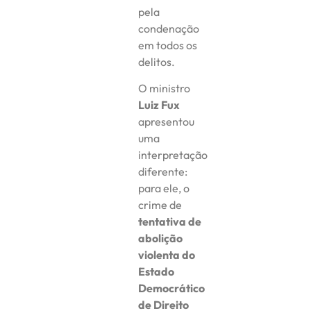
pela
condenação
em todos os
delitos.
O ministro
Luiz Fux
apresentou
uma
interpretação
diferente:
para ele, o
crime de
tentativa de
abolição
violenta do
Estado
Democrático
de Direito