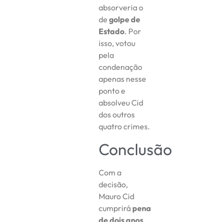
absorveria o
de
golpe de
Estado
. Por
isso, votou
pela
condenação
apenas nesse
ponto e
absolveu Cid
dos outros
quatro crimes.
Conclusão
Com a
decisão,
Mauro Cid
cumprirá
pena
de dois anos