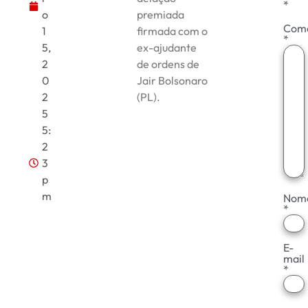
*
o
premiada
Come
1
firmada com o
*
5,
ex-ajudante
2
de ordens de
0
Jair Bolsonaro
2
(PL).
5
5:
2
3
p
m
Nom
*
E-
mail
*