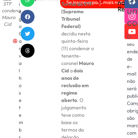
nas
Se inscreva para mais notícias!
STF
i
Turma do STF
Trump nega vistos de comi
Trump anuncia acordo
u
Redes
condena
e
(Supremo
Mauro
g
Tribunal
co
Cid
o
Federal)
C
decidiu nesta
O
a
quinta-feira
seu
r
(11) condenar o
ende
v
tenente-
de
a
coronel
Mauro
e-
l
Cid
a
dois
mail
h
anos de
não
o
reclusão em
será
s
regime
publ
e
aberto
. O
Cam
t
julgamento
obri
e
teve como
são
m
base os
marc
b
termos da
com
r
delação