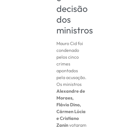
decisão
dos
ministros
Mauro Cid foi
condenado
pelos cinco
crimes
apontados
pela acusação.
Os ministros
Alexandre de
Moraes,
Flávio Dino,
Cármen Lúcia
e Cristiano
Zanin
votaram