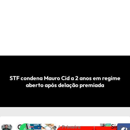
STF condena Mauro Cid a 2 anos em regime
aberto após delação premiada
Compartilhe
Sigam
De
D
A
Primeira
PRÓXIMO
ANTERIOR