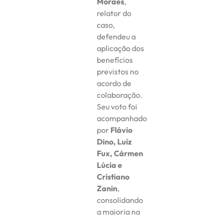
Moraes
,
relator do
caso,
defendeu a
aplicação dos
benefícios
previstos no
acordo de
colaboração.
Seu voto foi
acompanhado
por
Flávio
Dino, Luiz
Fux, Cármen
Lúcia e
Cristiano
Zanin
,
consolidando
a maioria na