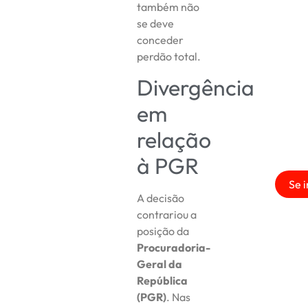
também não
se deve
conceder
perdão total.
Divergência
em
relação
à PGR
Se i
A decisão
contrariou a
posição da
Procuradoria-
Geral da
República
(PGR)
. Nas