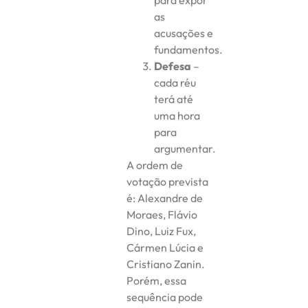
as
acusações e
fundamentos.
Defesa
–
cada réu
terá até
uma hora
para
argumentar.
A ordem de
votação prevista
é: Alexandre de
Moraes, Flávio
Dino, Luiz Fux,
Cármen Lúcia e
Cristiano Zanin.
Porém, essa
sequência pode