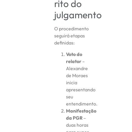
rito do
julgamento
O procedimento
seguirá etapas
definidas:
Voto do
relator
–
Alexandre
de Moraes
inicia
apresentando
seu
entendimento.
Manifestação
da PGR
–
duas horas
para expor