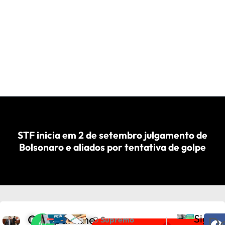
STF inicia em 2 de setembro julgamento de
Bolsonaro e aliados por tentativa de golpe
Compartilhe
Sigam
De
D
O
Supremo
PRÓXIMO
ANTERIOR