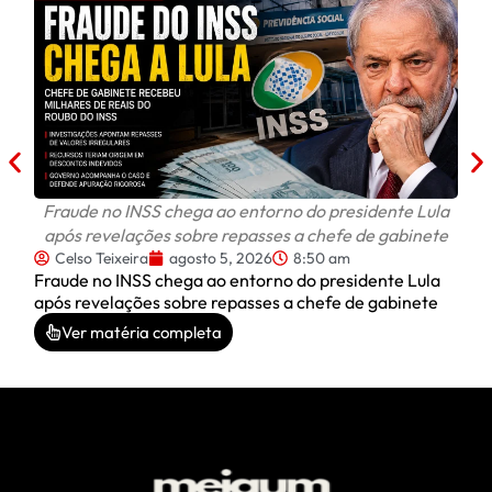
C
Celi
do D
Fraude no INSS chega ao entorno do presidente Lula
após revelações sobre repasses a chefe de gabinete
Celso Teixeira
agosto 5, 2026
8:50 am
Fraude no INSS chega ao entorno do presidente Lula
após revelações sobre repasses a chefe de gabinete
Ver matéria completa