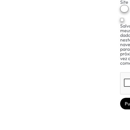
Site
Salv
meu
dad
nest
nav
para
próx
vez 
come