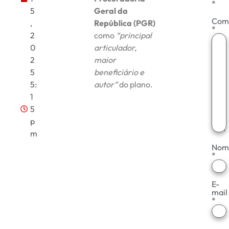
*
5
Geral da
Com
,
República (PGR)
*
2
como
“principal
0
articulador,
2
maior
5
beneficiário e
5:
autor”
do plano.
1
5
p
m
Nom
*
E-
mail
*