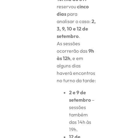
reservou
cinco
dias
para
analisar o caso:
2,
3, 9, 10 e 12 de
setembro
.
As sessões
ocorrerão das
9h
às 12h
, e em
alguns dias
haverá encontros
no turno da tarde:
2 e 9 de
setembro
–
sessões
também
das 14h às
19h.
12 de