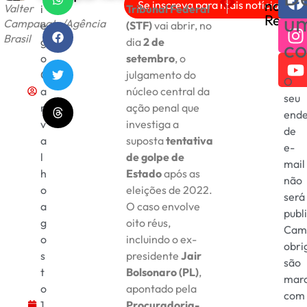
nas
Se inscreva para mais notícias!
Valter
i
Tribunal Federal
Brasília recebe 8ª ediçã
Agenda Cultural de Bra
u
Redes
Campanato/Agência
e
(STF)
vai abrir, no
Brasil
g
dia
2 de
co
o
setembro
, o
C
julgamento do
O
a
núcleo central da
seu
r
ação penal que
end
v
investiga a
de
a
suposta
tentativa
e-
l
de golpe de
mail
h
Estado
após as
não
o
eleições de 2022.
será
a
O caso envolve
publ
g
oito réus,
Cam
o
incluindo o ex-
obri
s
presidente
Jair
são
t
Bolsonaro (PL)
,
mar
o
apontado pela
com
1
Procuradoria-