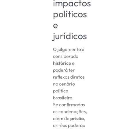
impactos
políticos
e
jurídicos
O julgamento é
considerado
histórico
e
poderá ter
reflexos diretos
no cenário
político
brasileiro.
Se confirmadas
as condenações,
além de
prisão
,
os réus poderão