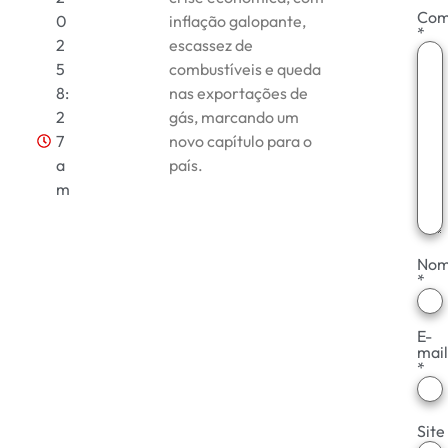
Com
0
inflação galopante,
*
2
escassez de
5
combustíveis e queda
8:
nas exportações de
2
gás, marcando um
7
novo capítulo para o
a
país.
m
No
*
E-
mail
*
Site