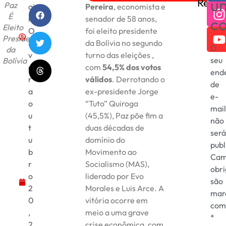
u
Redes
Paz
ai
Pereira
, economista e
É
r
senador de 58 anos,
c
Eleito
O
foi eleito presidente
Presidente
li
da Bolívia no segundo
O
da
v
turno das eleições ,
seu
Bolívia
ei
com
54,5% dos votos
end
r
válidos
. Derrotando o
de
a
ex-presidente Jorge
e-
o
“Tuto” Quiroga
mail
u
(45,5%), Paz põe fim a
não
t
duas décadas de
será
u
domínio do
publ
b
Movimento ao
Cam
r
Socialismo (MAS),
obri
o
liderado por Evo
são
2
Morales e Luis Arce. A
mar
0
vitória ocorre em
com
,
meio a uma grave
*
2
crise econômica, com