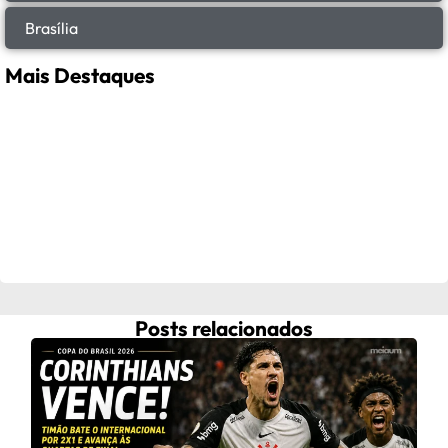
Brasília
Mais Destaques
Posts relacionados
Fra
ap
C
Frau
após