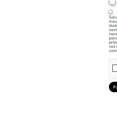
Salv
meu
dad
nes
nav
para
pró
vez 
com