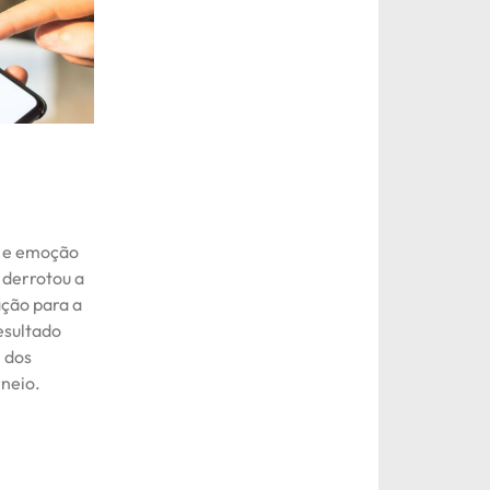
a e emoção
 derrotou a
ação para a
esultado
 dos
rneio.