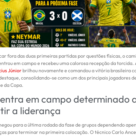
car fora das duas primeiras partidas por questões físicas, o cam
entrou em campo e recebeu uma calorosa recepção da torcida
cius Júnior
brilhou novamente e comandou a vitória brasileira 
destaque, consolidando-se como um dos principais jogadores d
se da Copa.
l entra em campo determinado 
ir a liderança
hegou para a última rodada da fase de grupos dependendo apen
rças para terminar na primeira colocação. O técnico Carlo Ancel