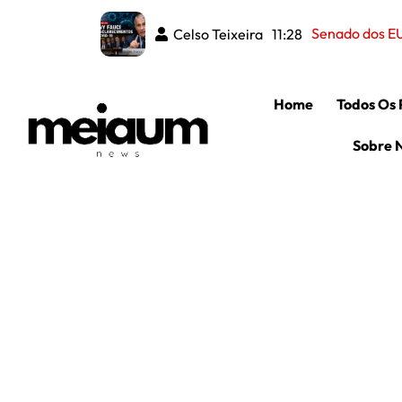
Frau
Celso Teixeira
Celso Teixeira
08:50
11:28
Home
Todos Os 
Sobre 