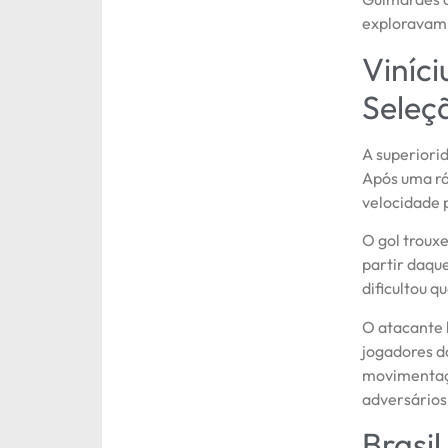
exploravam 
Viníci
Seleç
A superiori
Após uma rá
velocidade p
O gol troux
partir daqu
dificultou q
O atacante 
jogadores d
movimentaçã
adversários
Brasi