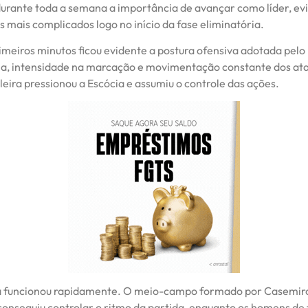
urante toda a semana a importância de avançar como líder, ev
 mais complicados logo no início da fase eliminatória.
imeiros minutos ficou evidente a postura ofensiva adotada pelo
la, intensidade na marcação e movimentação constante dos ata
leira pressionou a Escócia e assumiu o controle das ações.
a funcionou rapidamente. O meio-campo formado por Casemir
onseguiu controlar o ritmo da partida, enquanto os homens de 