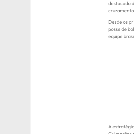
destacado d
cruzamentos
Desde os pr
posse de bo
equipe brasi
A estratégi
Guimarães c