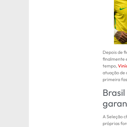
Depois de fi
finalmente 
tempo,
Viní
atuação de 
primeira fa
Brasi
garant
A Seleção c
próprias fo