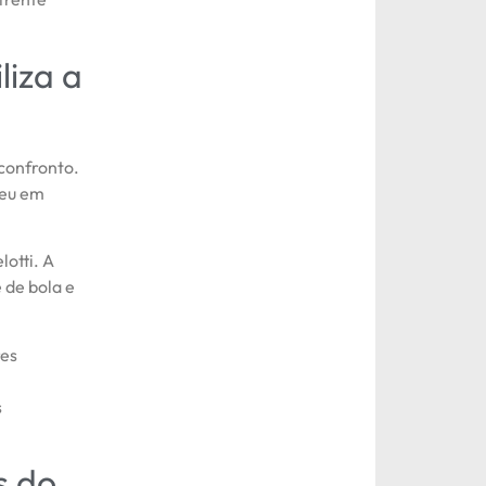
liza a
 confronto.
ceu em
otti. A
 de bola e
res
s
s do