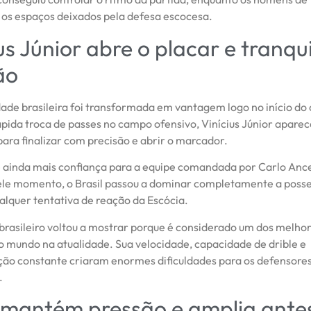
os espaços deixados pela defesa escocesa.
us Júnior abre o placar e tranqui
ão
dade brasileira foi transformada em vantagem logo no início do
pida troca de passes no campo ofensivo, Vinícius Júnior apare
ara finalizar com precisão e abrir o marcador.
e ainda mais confiança para a equipe comandada por Carlo Ancel
ele momento, o Brasil passou a dominar completamente a posse
ualquer tentativa de reação da Escócia.
brasileiro voltou a mostrar porque é considerado um dos melho
o mundo na atualidade. Sua velocidade, capacidade de drible e
o constante criaram enormes dificuldades para os defensore
.
l mantém pressão e amplia ante